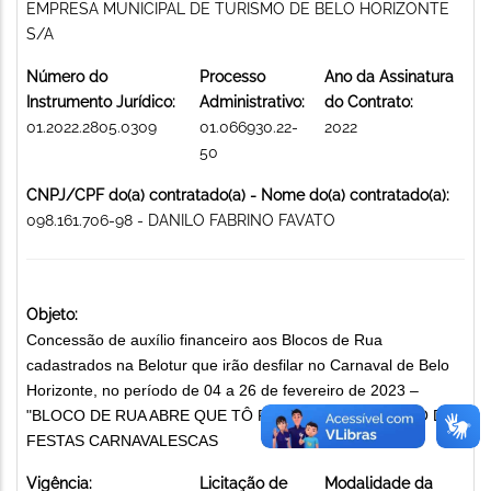
EMPRESA MUNICIPAL DE TURISMO DE BELO HORIZONTE
S/A
Número do
Processo
Ano da Assinatura
Instrumento Jurídico:
Administrativo:
do Contrato:
01.2022.2805.0309
01.066930.22-
2022
50
CNPJ/CPF do(a) contratado(a) - Nome do(a) contratado(a):
098.161.706-98 - DANILO FABRINO FAVATO
Objeto:
Concessão de auxílio financeiro aos Blocos de Rua
cadastrados na Belotur que irão desfilar no Carnaval de Belo
Horizonte, no período de 04 a 26 de fevereiro de 2023 –
"BLOCO DE RUA ABRE QUE TÔ PASSANÚ" PROMOÇÃO DE
FESTAS CARNAVALESCAS
Vigência:
Licitação de
Modalidade da