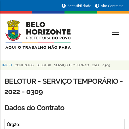
Pular
Portal
Acessibilidade
Alto Contraste
para
da
o
conteúdo
Prefeitura
O
principal
de
Belo
Horizonte
INÍCIO
-
CONTRATOS
-
BELOTUR - SERVIÇO TEMPORÁRIO - 2022 - 0309
Trilha
de
BELOTUR - SERVIÇO TEMPORÁRIO -
navegação
2022 - 0309
Dados do Contrato
Órgão: