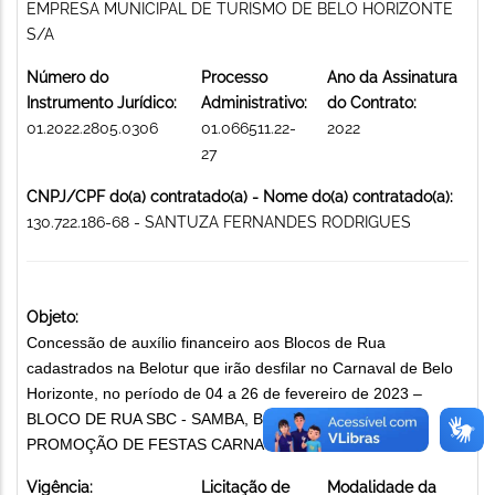
EMPRESA MUNICIPAL DE TURISMO DE BELO HORIZONTE
S/A
Número do
Processo
Ano da Assinatura
Instrumento Jurídico:
Administrativo:
do Contrato:
01.2022.2805.0306
01.066511.22-
2022
27
CNPJ/CPF do(a) contratado(a) - Nome do(a) contratado(a):
130.722.186-68 - SANTUZA FERNANDES RODRIGUES
Objeto:
Concessão de auxílio financeiro aos Blocos de Rua
cadastrados na Belotur que irão desfilar no Carnaval de Belo
Horizonte, no período de 04 a 26 de fevereiro de 2023 –
BLOCO DE RUA SBC - SAMBA, BOBAGEM E CERVEJA
PROMOÇÃO DE FESTAS CARNAVALESCAS
Vigência:
Licitação de
Modalidade da