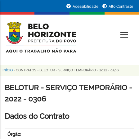
Pular
Portal
Acessibilidade
Alto Contraste
para
da
o
conteúdo
Prefeitura
O
principal
de
Belo
Horizonte
INÍCIO
-
CONTRATOS
-
BELOTUR - SERVIÇO TEMPORÁRIO - 2022 - 0306
Trilha
de
BELOTUR - SERVIÇO TEMPORÁRIO -
navegação
2022 - 0306
Dados do Contrato
Órgão: