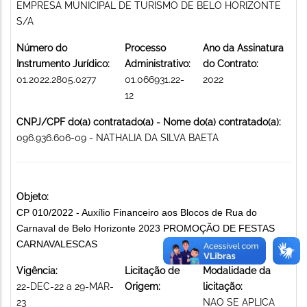
EMPRESA MUNICIPAL DE TURISMO DE BELO HORIZONTE
S/A
Número do
Processo
Ano da Assinatura
Instrumento Jurídico:
Administrativo:
do Contrato:
01.2022.2805.0277
01.066931.22-
2022
12
CNPJ/CPF do(a) contratado(a) - Nome do(a) contratado(a):
096.936.606-09 - NATHALIA DA SILVA BAETA
Objeto:
CP 010/2022 - Auxílio Financeiro aos Blocos de Rua do
Carnaval de Belo Horizonte 2023 PROMOÇÃO DE FESTAS
CARNAVALESCAS
Vigência:
Licitação de
Modalidade da
22-DEC-22 a 29-MAR-
Origem:
licitação:
23
NAO SE APLICA