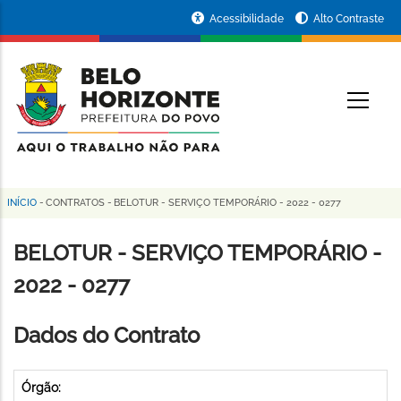
Pular
Portal
Acessibilidade
Alto Contraste
para
da
o
conteúdo
Prefeitura
O
principal
de
Belo
Horizonte
INÍCIO
-
CONTRATOS
-
BELOTUR - SERVIÇO TEMPORÁRIO - 2022 - 0277
Trilha
de
BELOTUR - SERVIÇO TEMPORÁRIO -
navegação
2022 - 0277
Dados do Contrato
Órgão: