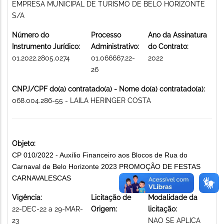
EMPRESA MUNICIPAL DE TURISMO DE BELO HORIZONTE
S/A
Número do
Processo
Ano da Assinatura
Instrumento Jurídico:
Administrativo:
do Contrato:
01.2022.2805.0274
01.066667.22-
2022
26
CNPJ/CPF do(a) contratado(a) - Nome do(a) contratado(a):
068.004.286-55 - LAILA HERINGER COSTA
Objeto:
CP 010/2022 - Auxílio Financeiro aos Blocos de Rua do
Carnaval de Belo Horizonte 2023 PROMOÇÃO DE FESTAS
CARNAVALESCAS
Vigência:
Licitação de
Modalidade da
22-DEC-22 a 29-MAR-
Origem:
licitação:
23
NAO SE APLICA