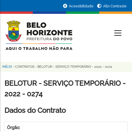
Pular
Portal
Acessibilidade
Alto Contraste
para
da
o
conteúdo
Prefeitura
O
principal
de
Belo
Horizonte
INÍCIO
-
CONTRATOS
-
BELOTUR - SERVIÇO TEMPORÁRIO - 2022 - 0274
Trilha
de
BELOTUR - SERVIÇO TEMPORÁRIO -
navegação
2022 - 0274
Dados do Contrato
Órgão: