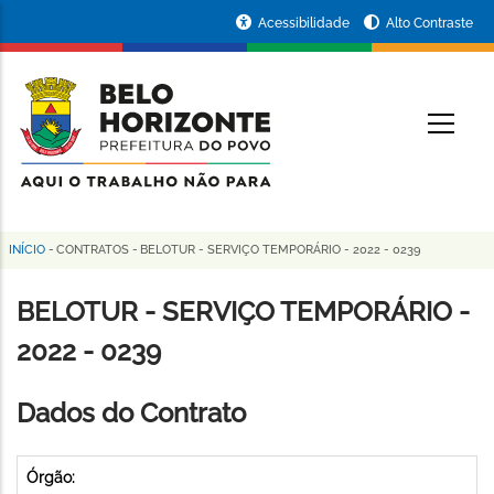
Pular
Portal
Acessibilidade
Alto Contraste
para
da
o
conteúdo
Prefeitura
O
principal
de
Belo
Horizonte
INÍCIO
-
CONTRATOS
-
BELOTUR - SERVIÇO TEMPORÁRIO - 2022 - 0239
Trilha
de
BELOTUR - SERVIÇO TEMPORÁRIO -
navegação
2022 - 0239
Dados do Contrato
Órgão: