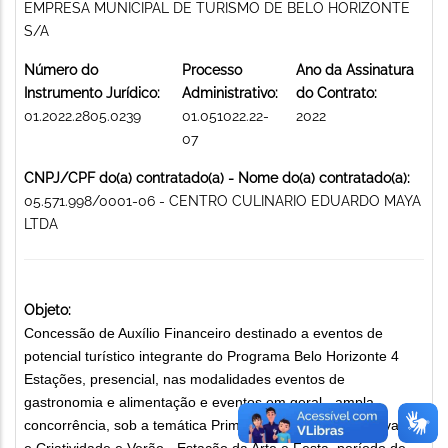
EMPRESA MUNICIPAL DE TURISMO DE BELO HORIZONTE
S/A
Número do
Processo
Ano da Assinatura
Instrumento Jurídico:
Administrativo:
do Contrato:
01.2022.2805.0239
01.051022.22-
2022
07
CNPJ/CPF do(a) contratado(a) - Nome do(a) contratado(a):
05.571.998/0001-06 - CENTRO CULINARIO EDUARDO MAYA
LTDA
Objeto:
Concessão de Auxílio Financeiro destinado a eventos de
potencial turístico integrante do Programa Belo Horizonte 4
Estações, presencial, nas modalidades eventos de
gastronomia e alimentação e eventos em geral - ampla
concorrência, sob a temática Primavera - Estação da Inovação
e Criatividade e Verão - Estação da Arte e Festa, período de