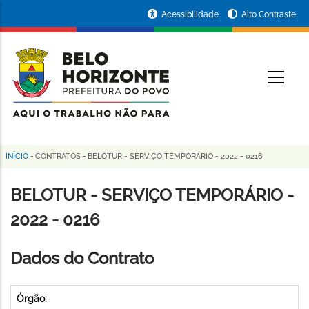
Pular
Portal
Acessibilidade
Alto Contraste
para
da
o
conteúdo
Prefeitura
O
principal
de
Belo
Horizonte
INÍCIO
-
CONTRATOS
-
BELOTUR - SERVIÇO TEMPORÁRIO - 2022 - 0216
Trilha
de
BELOTUR - SERVIÇO TEMPORÁRIO -
navegação
2022 - 0216
Dados do Contrato
Órgão: