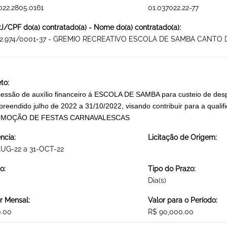
022.2805.0161
01.037022.22-77
/CPF do(a) contratado(a) - Nome do(a) contratado(a):
112.974/0001-37 - GREMIO RECREATIVO ESCOLA DE SAMBA CANTO
to:
essão de auxílio financeiro à ESCOLA DE SAMBA para custeio de despe
reendido julho de 2022 a 31/10/2022, visando contribuir para a qualif
MOÇÃO DE FESTAS CARNAVALESCAS
ncia:
Licitação de Origem:
AUG-22 a 31-OCT-22
o:
Tipo do Prazo:
Dia(s)
r Mensal:
Valor para o Período:
0.00
R$ 90,000.00