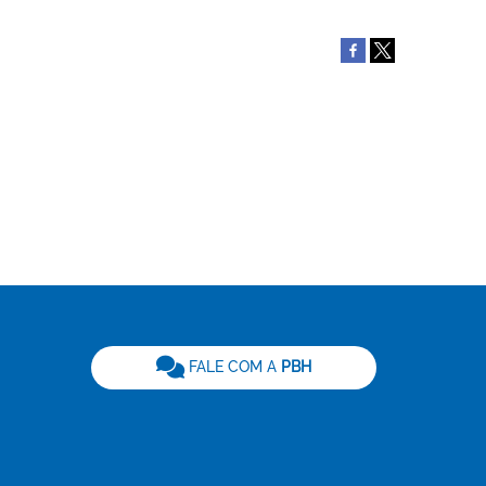
be
FALE COM A
PBH