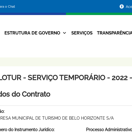
Portal
para o Chat
Ace
da
Prefeitura
ESTRUTURA DE GOVERNO
SERVIÇOS
TRANSPARÊNCI
Navegação
de
Principal
Belo
Horizonte
LOTUR - SERVIÇO TEMPORÁRIO - 2022 -
os do Contrato
ão:
RESA MUNICIPAL DE TURISMO DE BELO HORIZONTE S/A
ro do Instrumento Jurídico:
Processo Administrativo