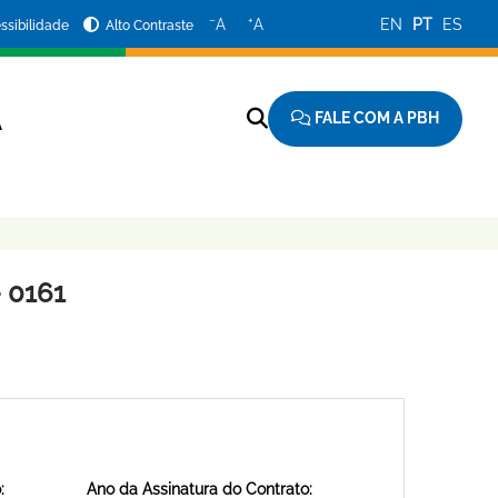
−
+
A
A
EN
PT
ES
ssibilidade
Alto Contraste
FALE COM A PBH
A
 0161
:
Ano da Assinatura do Contrato: