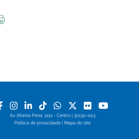
IMPRIMIR
ESTA
PÁGINA
Facebook
Instagram
Linkedin
Tiktok
Whatsapp
X
Flickr
Youtu
Av. Afonso Pena, 1212 - Centro | 30130-003
Política de privacidade
|
Mapa do site