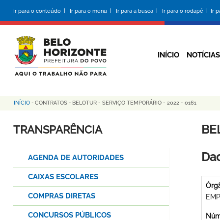
Pular
Ir para o conteúdo |
Ir para o menu |
Ir para a busca |
Ir para o rodapé |
Ir 
para
o
conteúdo
principal
INÍCIO
NOTÍCIAS
INÍCIO
-
CONTRATOS
-
BELOTUR - SERVIÇO TEMPORÁRIO - 2022 - 0161
Trilha
de
BE
TRANSPARÊNCIA
navegação
Dad
AGENDA DE AUTORIDADES
CAIXAS ESCOLARES
Órg
COMPRAS DIRETAS
EMP
CONCURSOS PÚBLICOS
Núme