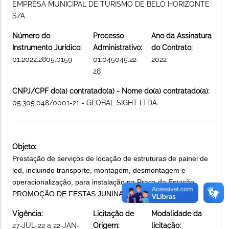
EMPRESA MUNICIPAL DE TURISMO DE BELO HORIZONTE
S/A
Número do
Processo
Ano da Assinatura
Instrumento Jurídico:
Administrativo:
do Contrato:
01.2022.2805.0159
01.045045.22-
2022
28
CNPJ/CPF do(a) contratado(a) - Nome do(a) contratado(a):
05.305.048/0001-21 - GLOBAL SIGHT LTDA.
Objeto:
Prestação de serviços de locação de estruturas de painel de
led, incluindo transporte, montagem, desmontagem e
operacionalização, para instalação na Praça da Estação
PROMOÇÃO DE FESTAS JUNINAS
Vigência:
Licitação de
Modalidade da
27-JUL-22 a 22-JAN-
Origem:
licitação: