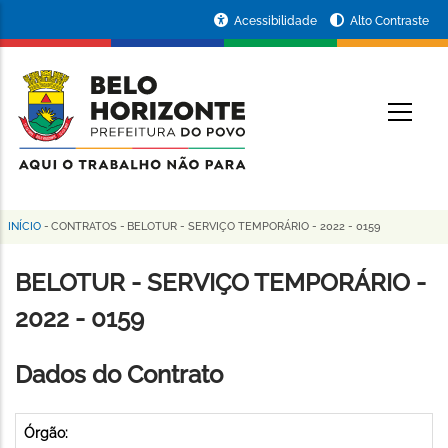
Pular
Portal
Acessibilidade
Alto Contraste
para
da
o
conteúdo
Prefeitura
O
principal
de
Belo
Horizonte
INÍCIO
-
CONTRATOS
-
BELOTUR - SERVIÇO TEMPORÁRIO - 2022 - 0159
Trilha
de
BELOTUR - SERVIÇO TEMPORÁRIO -
navegação
2022 - 0159
Dados do Contrato
Órgão: