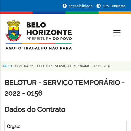
Pular
Portal
Acessibilidade
Alto Contraste
para
da
o
conteúdo
Prefeitura
O
principal
de
Belo
Horizonte
INÍCIO
-
CONTRATOS
-
BELOTUR - SERVIÇO TEMPORÁRIO - 2022 - 0156
Trilha
de
BELOTUR - SERVIÇO TEMPORÁRIO -
navegação
2022 - 0156
Dados do Contrato
Órgão: