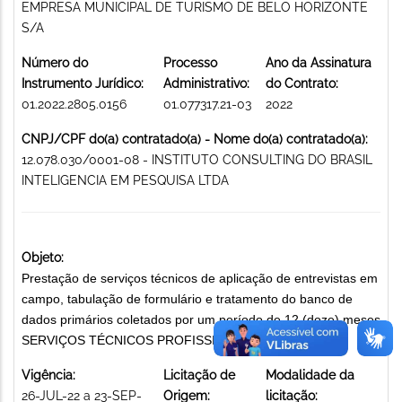
EMPRESA MUNICIPAL DE TURISMO DE BELO HORIZONTE
S/A
Número do
Processo
Ano da Assinatura
Instrumento Jurídico:
Administrativo:
do Contrato:
01.2022.2805.0156
01.077317.21-03
2022
CNPJ/CPF do(a) contratado(a) - Nome do(a) contratado(a):
12.078.030/0001-08 - INSTITUTO CONSULTING DO BRASIL
INTELIGENCIA EM PESQUISA LTDA
Objeto:
Prestação de serviços técnicos de aplicação de entrevistas em
campo, tabulação de formulário e tratamento do banco de
dados primários coletados por um período de 12 (doze) meses
SERVIÇOS TÉCNICOS PROFISSIONAIS
Vigência:
Licitação de
Modalidade da
26-JUL-22 a 23-SEP-
Origem:
licitação: