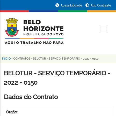
Pular
Portal
Acessibilidade
Alto Contraste
para
da
o
conteúdo
Prefeitura
O
principal
de
Belo
Horizonte
INÍCIO
-
CONTRATOS
-
BELOTUR - SERVIÇO TEMPORÁRIO - 2022 - 0150
Trilha
de
BELOTUR - SERVIÇO TEMPORÁRIO -
navegação
2022 - 0150
Dados do Contrato
Órgão: