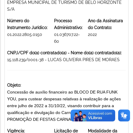
EMPRESA MUNICIPAL DE TURISMO DE BELO HORIZONTE
S/A
Número do
Processo
Ano da Assinatura
Instrumento Jurídico:
Administrativo:
do Contrato:
01.2022.2805.0150
01.036707.22-
2022
60
CNPJ/CPF do(a) contratado(a) - Nome do(a) contratado(a):
15.118.239/0001-38 - LUCAS OLIVEIRA PIRES DE MORAES
Objeto:
Concessão de auxílio financeiro ao BLOCO DE RUA FUNK
YOU, para custear despesas relativas à realização de ações
entre julho de 2022 a 31/10/22, visando contribuir para a
qualificação e divulgação do Carnaval de Belo Horizonte.
PROMOÇÃO DE FESTAS CARNAVALESCAS
Vigência:
Licitação de
Modalidade da