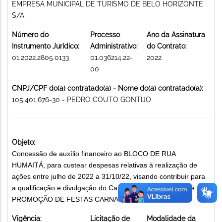
EMPRESA MUNICIPAL DE TURISMO DE BELO HORIZONTE
S/A
Número do
Processo
Ano da Assinatura
Instrumento Jurídico:
Administrativo:
do Contrato:
01.2022.2805.0133
01.036214.22-
2022
00
CNPJ/CPF do(a) contratado(a) - Nome do(a) contratado(a):
105.401.676-30 - PEDRO COUTO GONTIJO
Objeto:
Concessão de auxílio financeiro ao BLOCO DE RUA
HUMAITÁ, para custear despesas relativas à realização de
ações entre julho de 2022 a 31/10/22, visando contribuir para
a qualificação e divulgação do Carnaval de Belo Horizonte.
PROMOÇÃO DE FESTAS CARNAVALESCAS
Vigência:
Licitação de
Modalidade da