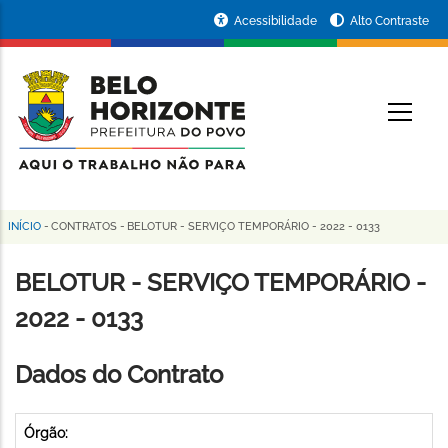
Pular
Portal
Acessibilidade
Alto Contraste
para
da
o
conteúdo
Prefeitura
O
principal
de
Belo
Horizonte
INÍCIO
-
CONTRATOS
-
BELOTUR - SERVIÇO TEMPORÁRIO - 2022 - 0133
Trilha
de
BELOTUR - SERVIÇO TEMPORÁRIO -
navegação
2022 - 0133
Dados do Contrato
Órgão: