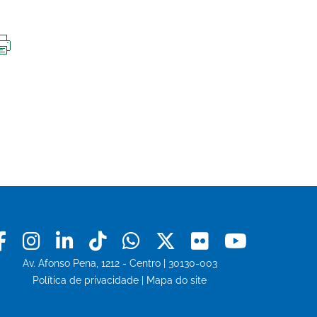
IMPRIMIR
ESTA
PÁGINA
Facebook
Instagram
Linkedin
Tiktok
Whatsapp
X
Flickr
Youtu
Av. Afonso Pena, 1212 - Centro | 30130-003
Política de privacidade
|
Mapa do site