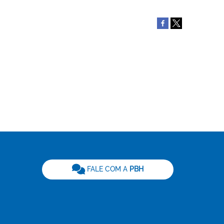
be
FALE COM A
PBH