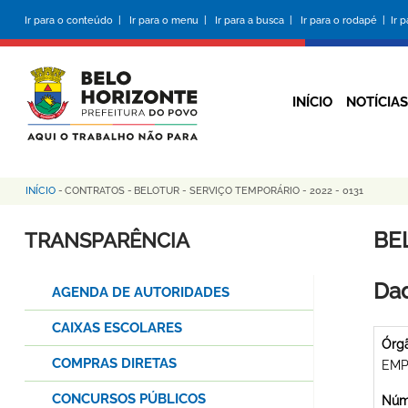
Pular
Ir para o conteúdo |
Ir para o menu |
Ir para a busca |
Ir para o rodapé |
Ir 
para
o
conteúdo
principal
INÍCIO
NOTÍCIAS
INÍCIO
-
CONTRATOS
-
BELOTUR - SERVIÇO TEMPORÁRIO - 2022 - 0131
Trilha
de
BE
TRANSPARÊNCIA
navegação
Dad
AGENDA DE AUTORIDADES
CAIXAS ESCOLARES
Órg
COMPRAS DIRETAS
EMP
CONCURSOS PÚBLICOS
Núme