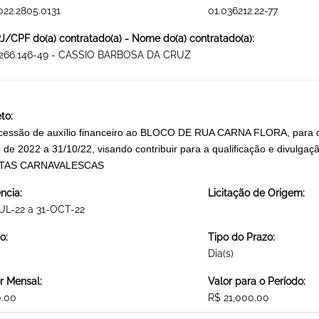
022.2805.0131
01.036212.22-77
/CPF do(a) contratado(a) - Nome do(a) contratado(a):
.266.146-49 - CASSIO BARBOSA DA CRUZ
to:
essão de auxílio financeiro ao BLOCO DE RUA CARNA FLORA, para cus
o de 2022 a 31/10/22, visando contribuir para a qualificação e divu
TAS CARNAVALESCAS
ncia:
Licitação de Origem:
UL-22 a 31-OCT-22
o:
Tipo do Prazo:
Dia(s)
r Mensal:
Valor para o Período:
0.00
R$ 21,000.00