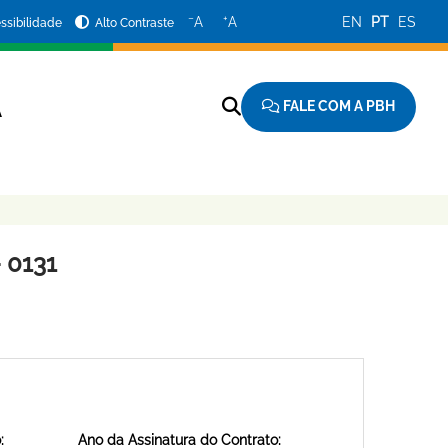
−
+
A
A
EN
PT
ES
ssibilidade
Alto Contraste
FALE COM A PBH
A
 0131
:
Ano da Assinatura do Contrato: