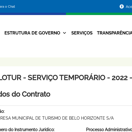
Portal
para o Chat
Ace
da
Prefeitura
ESTRUTURA DE GOVERNO
SERVIÇOS
TRANSPARÊNCI
Navegação
de
Principal
Belo
Horizonte
LOTUR - SERVIÇO TEMPORÁRIO - 2022 -
os do Contrato
ão:
RESA MUNICIPAL DE TURISMO DE BELO HORIZONTE S/A
ro do Instrumento Jurídico:
Processo Administrativo