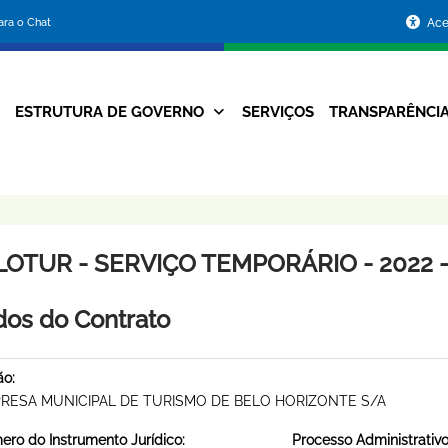
Portal
para o Chat
Ace
da
Prefeitura
ESTRUTURA DE GOVERNO
SERVIÇOS
TRANSPARÊNCI
Navegação
de
Principal
Belo
Horizonte
LOTUR - SERVIÇO TEMPORÁRIO - 2022 -
os do Contrato
ão:
RESA MUNICIPAL DE TURISMO DE BELO HORIZONTE S/A
ro do Instrumento Jurídico:
Processo Administrativo