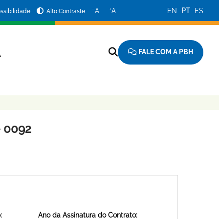
−
+
A
A
EN
PT
ES
ssibilidade
Alto Contraste
FALE COM A PBH
A
 0092
:
Ano da Assinatura do Contrato: