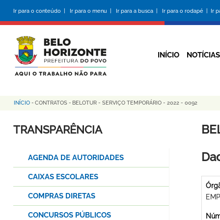
Pular
Ir para o conteúdo |
Ir para o menu |
Ir para a busca |
Ir para o rodapé |
Ir 
para
o
conteúdo
principal
INÍCIO
NOTÍCIAS
INÍCIO
-
CONTRATOS
-
BELOTUR - SERVIÇO TEMPORÁRIO - 2022 - 0092
Trilha
de
BE
TRANSPARÊNCIA
navegação
Dad
AGENDA DE AUTORIDADES
CAIXAS ESCOLARES
Órg
COMPRAS DIRETAS
EMP
CONCURSOS PÚBLICOS
Núme