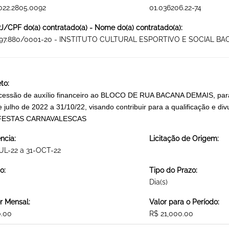
022.2805.0092
01.036206.22-74
/CPF do(a) contratado(a) - Nome do(a) contratado(a):
997.880/0001-20 - INSTITUTO CULTURAL ESPORTIVO E SOCIAL B
to:
essão de auxílio financeiro ao BLOCO DE RUA BACANA DEMAIS, para c
e julho de 2022 a 31/10/22, visando contribuir para a qualificação e
FESTAS CARNAVALESCAS
ncia:
Licitação de Origem:
UL-22 a 31-OCT-22
o:
Tipo do Prazo:
Dia(s)
r Mensal:
Valor para o Período:
0.00
R$ 21,000.00