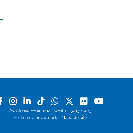
IMPRIMIR
ESTA
PÁGINA
Facebook
Instagram
Linkedin
Tiktok
Whatsapp
X
Flickr
Youtu
Av. Afonso Pena, 1212 - Centro | 30130-003
Política de privacidade
|
Mapa do site