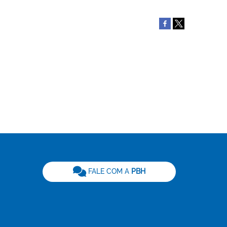
be
FALE COM A
PBH