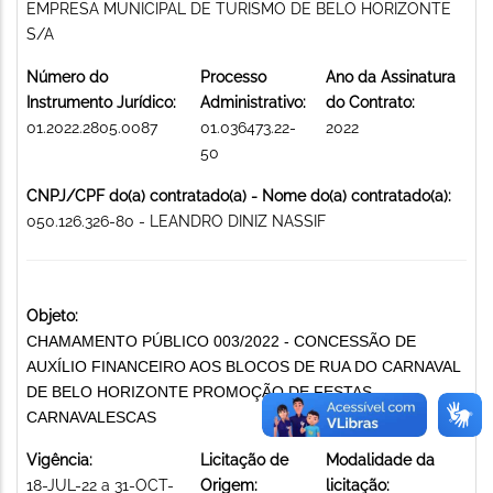
EMPRESA MUNICIPAL DE TURISMO DE BELO HORIZONTE
S/A
Número do
Processo
Ano da Assinatura
Instrumento Jurídico:
Administrativo:
do Contrato:
01.2022.2805.0087
01.036473.22-
2022
50
CNPJ/CPF do(a) contratado(a) - Nome do(a) contratado(a):
050.126.326-80 - LEANDRO DINIZ NASSIF
Objeto:
CHAMAMENTO PÚBLICO 003/2022 - CONCESSÃO DE
AUXÍLIO FINANCEIRO AOS BLOCOS DE RUA DO CARNAVAL
DE BELO HORIZONTE PROMOÇÃO DE FESTAS
CARNAVALESCAS
Vigência:
Licitação de
Modalidade da
18-JUL-22 a 31-OCT-
Origem:
licitação: