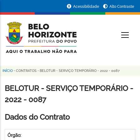
Pular
Portal
Acessibilidade
Alto Contraste
para
da
o
conteúdo
Prefeitura
O
principal
de
Belo
Horizonte
INÍCIO
-
CONTRATOS
-
BELOTUR - SERVIÇO TEMPORÁRIO - 2022 - 0087
Trilha
de
BELOTUR - SERVIÇO TEMPORÁRIO -
navegação
2022 - 0087
Dados do Contrato
Órgão: