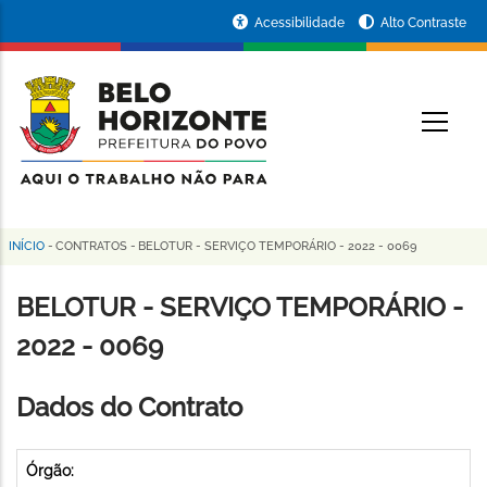
Pular
Portal
Acessibilidade
Alto Contraste
para
da
o
conteúdo
Prefeitura
O
principal
de
Belo
Horizonte
INÍCIO
-
CONTRATOS
-
BELOTUR - SERVIÇO TEMPORÁRIO - 2022 - 0069
Trilha
de
BELOTUR - SERVIÇO TEMPORÁRIO -
navegação
2022 - 0069
Dados do Contrato
Órgão: