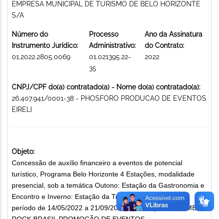
EMPRESA MUNICIPAL DE TURISMO DE BELO HORIZONTE
S/A
Número do
Processo
Ano da Assinatura
Instrumento Jurídico:
Administrativo:
do Contrato:
01.2022.2805.0069
01.021395.22-
2022
35
CNPJ/CPF do(a) contratado(a) - Nome do(a) contratado(a):
26.407.941/0001-38 - PHOSFORO PRODUCAO DE EVENTOS
EIRELI
Objeto:
Concessão de auxílio financeiro a eventos de potencial
turístico, Programa Belo Horizonte 4 Estações, modalidade
presencial, sob a temática Outono: Estação da Gastronomia e
Encontro e Inverno: Estação da Tradição e Pluralidade,
período de 14/05/2022 a 21/09/2022. Contemplado: PRIME
ROCK BRASIL PROMOÇÃO DE EVENTOS