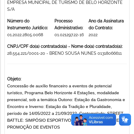
EMPRESA MUNICIPAL DE TURISMO DE BELO HORIZONTE
S/A
Número do
Processo
Ano da Assinatura
Instrumento Jurídico:
Administrativo:
do Contrato:
01.2022.2805.0068
01.021297.22-16
2022
CNPJ/CPF do(a) contratado(a) - Nome do(a) contratado(a):
28.554.221/0001-20 - BRENO SOUSA NUNES 01318066611
Objeto:
Concessão de auxílio financeiro a eventos de potencial
turístico, Programa Belo Horizonte 4 Estações, modalidade
presencial, sob a temática Outono: Estação da Gastronomia e
Encontro e Inverno: Estação da Tradição e Pluralidade,
período de 14/05/2022 a 21/09/2022. Contemplado: STREET
BATTLE: SIMPÓSIO ESPORTIVO E GASTRONOMIA MINEIRA
PROMOÇÃO DE EVENTOS