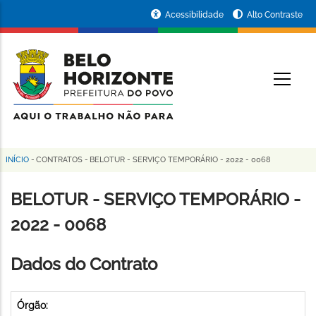
Pular
Portal
Acessibilidade
Alto Contraste
para
da
o
conteúdo
Prefeitura
O
principal
de
Belo
Horizonte
INÍCIO
-
CONTRATOS
-
BELOTUR - SERVIÇO TEMPORÁRIO - 2022 - 0068
Trilha
de
BELOTUR - SERVIÇO TEMPORÁRIO -
navegação
2022 - 0068
Dados do Contrato
Órgão: