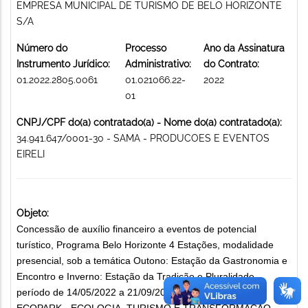
EMPRESA MUNICIPAL DE TURISMO DE BELO HORIZONTE
S/A
Número do
Processo
Ano da Assinatura
Instrumento Jurídico:
Administrativo:
do Contrato:
01.2022.2805.0061
01.021066.22-
2022
01
CNPJ/CPF do(a) contratado(a) - Nome do(a) contratado(a):
34.941.647/0001-30 - SAMA - PRODUCOES E EVENTOS
EIRELI
Objeto:
Concessão de auxílio financeiro a eventos de potencial
turístico, Programa Belo Horizonte 4 Estações, modalidade
presencial, sob a temática Outono: Estação da Gastronomia e
Encontro e Inverno: Estação da Tradição e Pluralidade,
período de 14/05/2022 a 21/09/2022. Contemplado: BH
ECOPARK - ECOLOGIA, TURISMO E TRANSFORMAÇÃO