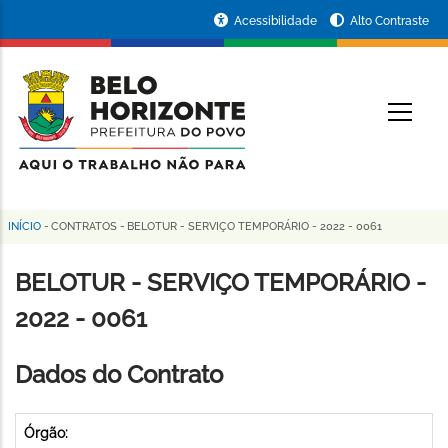
Pular
Portal
Acessibilidade
Alto Contraste
para
da
o
conteúdo
Prefeitura
O
principal
de
Belo
Horizonte
INÍCIO
-
CONTRATOS
-
BELOTUR - SERVIÇO TEMPORÁRIO - 2022 - 0061
Trilha
de
BELOTUR - SERVIÇO TEMPORÁRIO -
navegação
2022 - 0061
Dados do Contrato
Órgão: