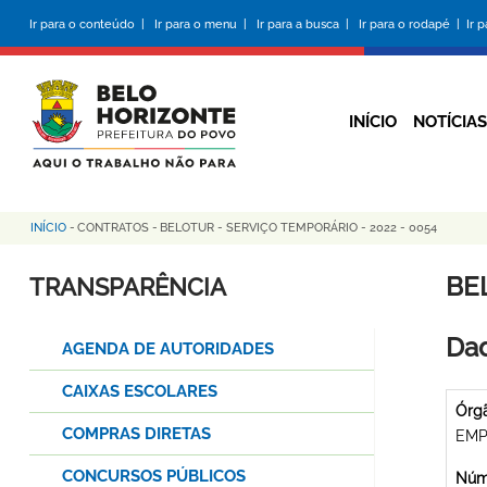
Pular
Ir para o conteúdo |
Ir para o menu |
Ir para a busca |
Ir para o rodapé |
Ir 
para
o
conteúdo
principal
INÍCIO
NOTÍCIAS
INÍCIO
-
CONTRATOS
-
BELOTUR - SERVIÇO TEMPORÁRIO - 2022 - 0054
Trilha
de
BE
TRANSPARÊNCIA
navegação
Dad
AGENDA DE AUTORIDADES
CAIXAS ESCOLARES
Órg
COMPRAS DIRETAS
EMP
CONCURSOS PÚBLICOS
Núme