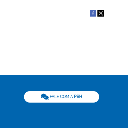
be
FALE COM A
PBH