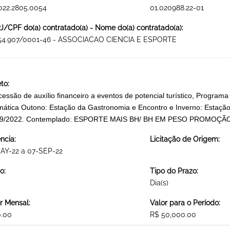
022.2805.0054
01.020988.22-01
/CPF do(a) contratado(a) - Nome do(a) contratado(a):
954.907/0001-46 - ASSOCIACAO CIENCIA E ESPORTE
to:
essão de auxílio financeiro a eventos de potencial turístico, Program
mática Outono: Estação da Gastronomia e Encontro e Inverno: Estação
09/2022. Contemplado: ESPORTE MAIS BH/ BH EM PESO PROMOÇ
ncia:
Licitação de Origem:
AY-22 a 07-SEP-22
o:
Tipo do Prazo:
Dia(s)
r Mensal:
Valor para o Período:
0.00
R$ 50,000.00