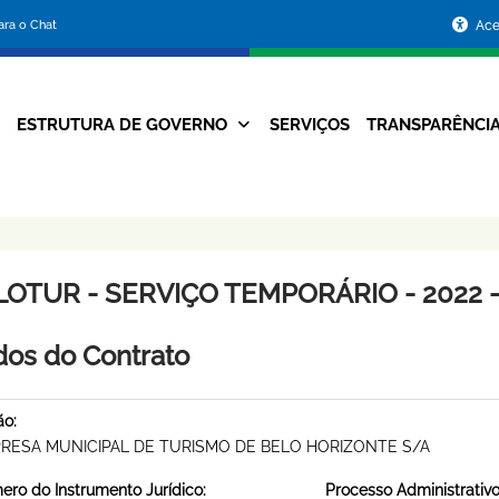
Portal
para o Chat
Ace
da
Prefeitura
ESTRUTURA DE GOVERNO
SERVIÇOS
TRANSPARÊNCI
Navegação
de
Principal
Belo
Horizonte
LOTUR - SERVIÇO TEMPORÁRIO - 2022 -
os do Contrato
ão:
RESA MUNICIPAL DE TURISMO DE BELO HORIZONTE S/A
ro do Instrumento Jurídico:
Processo Administrativo