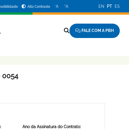
−
+
A
A
EN
PT
ES
ssibilidade
Alto Contraste
FALE COM A PBH
A
 0054
:
Ano da Assinatura do Contrato: