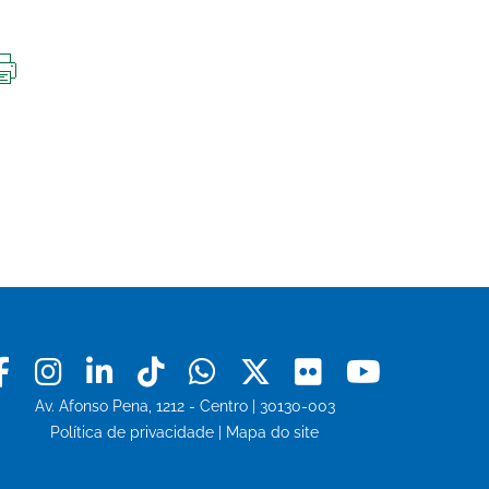
IMPRIMIR
ESTA
PÁGINA
Facebook
Instagram
Linkedin
Tiktok
Whatsapp
X
Flickr
Youtu
Av. Afonso Pena, 1212 - Centro | 30130-003
Política de privacidade
|
Mapa do site