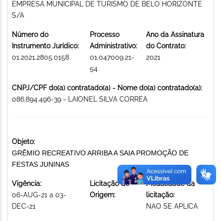
EMPRESA MUNICIPAL DE TURISMO DE BELO HORIZONTE
S/A
Número do
Processo
Ano da Assinatura
Instrumento Jurídico:
Administrativo:
do Contrato:
01.2021.2805.0158
01.047009.21-
2021
54
CNPJ/CPF do(a) contratado(a) - Nome do(a) contratado(a):
086.894.496-39 - LAIONEL SILVA CORREA
Objeto:
GRÊMIO RECREATIVO ARRIBA A SAIA PROMOÇÃO DE
FESTAS JUNINAS
Vigência:
Licitação de
Modalidade da
06-AUG-21 a 03-
Origem:
licitação:
DEC-21
NAO SE APLICA