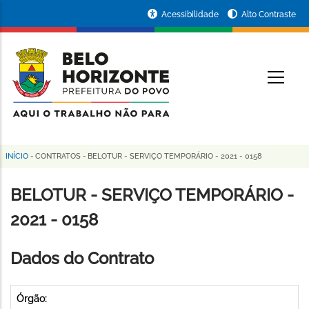
Pular
Portal
Acessibilidade
Alto Contraste
para
da
o
conteúdo
Prefeitura
O
principal
de
Belo
Horizonte
INÍCIO
-
CONTRATOS
-
BELOTUR - SERVIÇO TEMPORÁRIO - 2021 - 0158
Trilha
de
BELOTUR - SERVIÇO TEMPORÁRIO -
navegação
2021 - 0158
Dados do Contrato
Órgão: