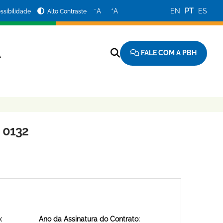
−
+
A
A
EN
PT
ES
ssibilidade
Alto Contraste
FALE COM A PBH
A
 0132
:
Ano da Assinatura do Contrato: