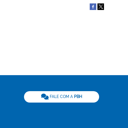
be
FALE COM A
PBH