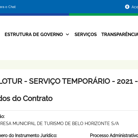
Portal
para o Chat
Ace
da
Prefeitura
ESTRUTURA DE GOVERNO
SERVIÇOS
TRANSPARÊNCI
Navegação
de
Principal
Belo
Horizonte
LOTUR - SERVIÇO TEMPORÁRIO - 2021 -
os do Contrato
ão:
RESA MUNICIPAL DE TURISMO DE BELO HORIZONTE S/A
ro do Instrumento Jurídico:
Processo Administrativo