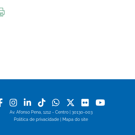
IMPRIMIR
ESTA
PÁGINA
Facebook
Instagram
Linkedin
Tiktok
Whatsapp
X
Flickr
Youtu
Av. Afonso Pena, 1212 - Centro | 30130-003
Política de privacidade
|
Mapa do site