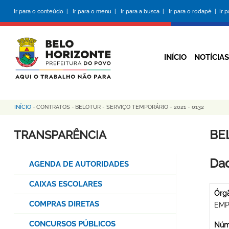
Pular
Ir para o conteúdo |
Ir para o menu |
Ir para a busca |
Ir para o rodapé |
Ir 
para
o
conteúdo
principal
INÍCIO
NOTÍCIAS
INÍCIO
-
CONTRATOS
-
BELOTUR - SERVIÇO TEMPORÁRIO - 2021 - 0132
Trilha
de
BE
TRANSPARÊNCIA
navegação
Dad
AGENDA DE AUTORIDADES
CAIXAS ESCOLARES
Órg
COMPRAS DIRETAS
EMP
CONCURSOS PÚBLICOS
Núme