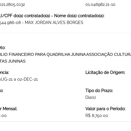
021.2805.0132
01.046982.21-10
/CPF do(a) contratado(a) - Nome do(a) contratado(a):
.544.986-08 - MAX JORDAN ALVES BORGES
to:
ILIO FINANCEIRO PARA QUADRILHA JUNINA ASSOCIAÇÃO CULTU
TAS JUNINAS
ncia:
Licitação de Origem:
AUG-21 a 02-DEC-21
o:
Tipo do Prazo:
Dia(s)
r Mensal:
Valor para o Período:
0.00
R$ 8,750.00