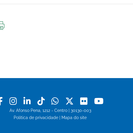
IMPRIMIR
ESTA
PÁGINA
Facebook
Instagram
Linkedin
Tiktok
Whatsapp
X
Flickr
Youtu
Av. Afonso Pena, 1212 - Centro | 30130-003
Política de privacidade
|
Mapa do site