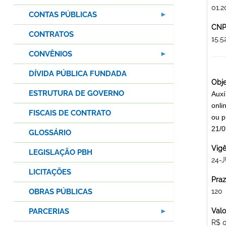
01.2
CONTAS PÚBLICAS
CNPJ
CONTRATOS
15.
CONVÊNIOS
DÍVIDA PÚBLICA FUNDADA
Obje
ESTRUTURA DE GOVERNO
Auxí
onli
FISCAIS DE CONTRATO
ou p
21/
GLOSSÁRIO
Vigê
LEGISLAÇÃO PBH
24-J
LICITAÇÕES
Praz
OBRAS PÚBLICAS
120
PARCERIAS
Valo
R$ 