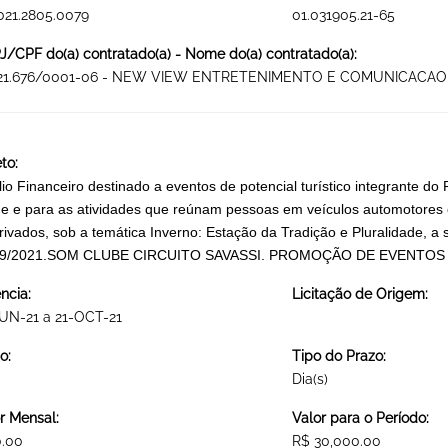
021.2805.0079
01.031905.21-65
/CPF do(a) contratado(a) - Nome do(a) contratado(a):
521.676/0001-06 - NEW VIEW ENTRETENIMENTO E COMUNICACAO 
to:
lio Financeiro destinado a eventos de potencial turístico integrante 
ne e para as atividades que reúnam pessoas em veículos automotores 
rivados, sob a temática Inverno: Estação da Tradição e Pluralidade, a
09/2021.SOM CLUBE CIRCUITO SAVASSI. PROMOÇÃO DE EVENTOS
ncia:
Licitação de Origem:
UN-21 a 21-OCT-21
o:
Tipo do Prazo:
Dia(s)
r Mensal:
Valor para o Período:
0.00
R$ 30,000.00