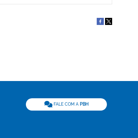
be
FALE COM A
PBH