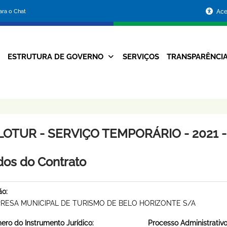
Portal
para o Chat
Ace
da
Prefeitura
ESTRUTURA DE GOVERNO
SERVIÇOS
TRANSPARÊNCI
Navegação
de
Principal
Belo
Horizonte
LOTUR - SERVIÇO TEMPORÁRIO - 2021 -
os do Contrato
ão:
RESA MUNICIPAL DE TURISMO DE BELO HORIZONTE S/A
ro do Instrumento Jurídico:
Processo Administrativo