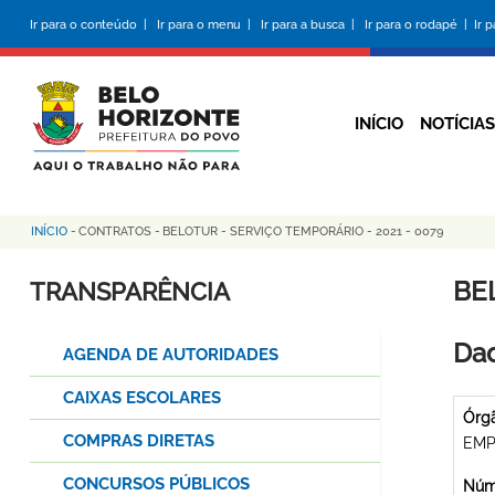
Pular
Ir para o conteúdo |
Ir para o menu |
Ir para a busca |
Ir para o rodapé |
Ir 
para
o
conteúdo
principal
INÍCIO
NOTÍCIAS
INÍCIO
-
CONTRATOS
-
BELOTUR - SERVIÇO TEMPORÁRIO - 2021 - 0079
Trilha
de
BE
TRANSPARÊNCIA
navegação
Dad
AGENDA DE AUTORIDADES
CAIXAS ESCOLARES
Órg
COMPRAS DIRETAS
EMP
CONCURSOS PÚBLICOS
Núme