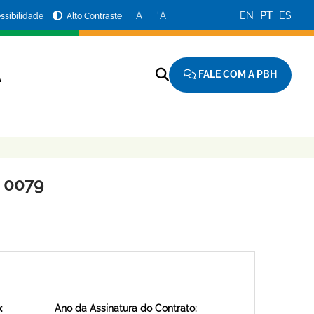
−
+
A
A
EN
PT
ES
ssibilidade
Alto Contraste
FALE COM A PBH
A
 0079
:
Ano da Assinatura do Contrato: