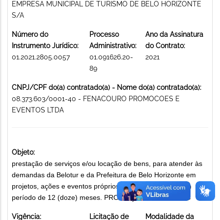
EMPRESA MUNICIPAL DE TURISMO DE BELO HORIZONTE
S/A
Número do
Processo
Ano da Assinatura
Instrumento Jurídico:
Administrativo:
do Contrato:
01.2021.2805.0057
01.091626.20-
2021
89
CNPJ/CPF do(a) contratado(a) - Nome do(a) contratado(a):
08.373.603/0001-40 - FENACOURO PROMOCOES E
EVENTOS LTDA
Objeto:
prestação de serviços e/ou locação de bens, para atender às
demandas da Belotur e da Prefeitura de Belo Horizonte em
projetos, ações e eventos próprios e/ou apoiados, por um
período de 12 (doze) meses. PROMOÇÃO DE EVENTOS
Vigência:
Licitação de
Modalidade da