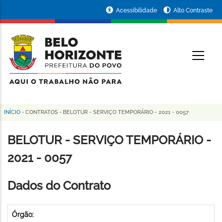
Pular
Portal
Acessibilidade
Alto Contraste
para
da
o
conteúdo
Prefeitura
O
principal
de
Belo
Horizonte
INÍCIO
-
CONTRATOS
-
BELOTUR - SERVIÇO TEMPORÁRIO - 2021 - 0057
Trilha
de
BELOTUR - SERVIÇO TEMPORÁRIO -
navegação
2021 - 0057
Dados do Contrato
Órgão: