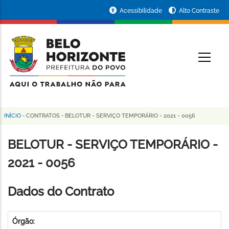
Pular
Portal
Acessibilidade
Alto Contraste
para
da
o
conteúdo
Prefeitura
O
principal
de
Belo
Horizonte
INÍCIO
-
CONTRATOS
-
BELOTUR - SERVIÇO TEMPORÁRIO - 2021 - 0056
Trilha
de
BELOTUR - SERVIÇO TEMPORÁRIO -
navegação
2021 - 0056
Dados do Contrato
Órgão: