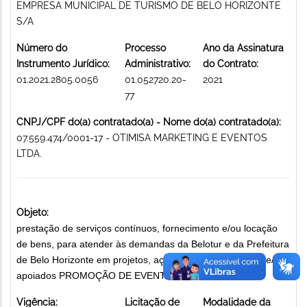
EMPRESA MUNICIPAL DE TURISMO DE BELO HORIZONTE
S/A
Número do
Processo
Ano da Assinatura
Instrumento Jurídico:
Administrativo:
do Contrato:
01.2021.2805.0056
01.052720.20-
2021
77
CNPJ/CPF do(a) contratado(a) - Nome do(a) contratado(a):
07.559.474/0001-17 - OTIMISA MARKETING E EVENTOS
LTDA.
Objeto:
prestação de serviços contínuos, fornecimento e/ou locação
de bens, para atender às demandas da Belotur e da Prefeitura
de Belo Horizonte em projetos, ações e eventos próprios e/ou
apoiados PROMOÇÃO DE EVENTOS
Vigência:
Licitação de
Modalidade da