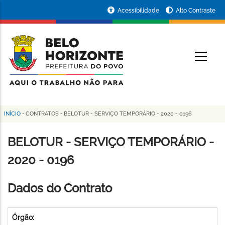
Pular
Portal
Acessibilidade
Alto Contraste
para
da
o
conteúdo
Prefeitura
O
principal
de
Belo
Horizonte
INÍCIO
-
CONTRATOS
-
BELOTUR - SERVIÇO TEMPORÁRIO - 2020 - 0196
Trilha
de
BELOTUR - SERVIÇO TEMPORÁRIO -
navegação
2020 - 0196
Dados do Contrato
Órgão: