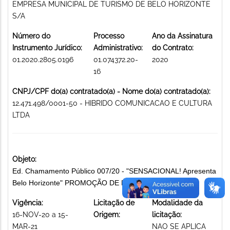
EMPRESA MUNICIPAL DE TURISMO DE BELO HORIZONTE
S/A
Número do
Processo
Ano da Assinatura
Instrumento Jurídico:
Administrativo:
do Contrato:
01.2020.2805.0196
01.074372.20-
2020
16
CNPJ/CPF do(a) contratado(a) - Nome do(a) contratado(a):
12.471.498/0001-50 - HIBRIDO COMUNICACAO E CULTURA
LTDA
Objeto:
Ed. Chamamento Público 007/20 - "SENSACIONAL! Apresenta
Belo Horizonte" PROMOÇÃO DE EVENTOS
Vigência:
Licitação de
Modalidade da
16-NOV-20 a 15-
Origem:
licitação:
MAR-21
NAO SE APLICA