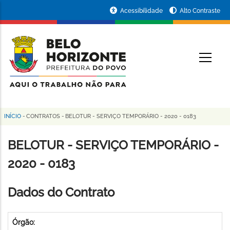
Pular
Portal
Acessibilidade
Alto Contraste
para
da
o
conteúdo
Prefeitura
O
principal
de
Belo
Horizonte
INÍCIO
-
CONTRATOS
-
BELOTUR - SERVIÇO TEMPORÁRIO - 2020 - 0183
Trilha
de
BELOTUR - SERVIÇO TEMPORÁRIO -
navegação
2020 - 0183
Dados do Contrato
Órgão: