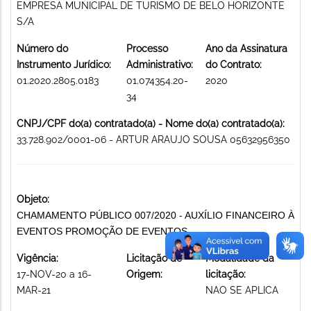
EMPRESA MUNICIPAL DE TURISMO DE BELO HORIZONTE
S/A
Número do
Processo
Ano da Assinatura
Instrumento Jurídico:
Administrativo:
do Contrato:
01.2020.2805.0183
01.074354.20-
2020
34
CNPJ/CPF do(a) contratado(a) - Nome do(a) contratado(a):
33.728.902/0001-06 - ARTUR ARAUJO SOUSA 05632956350
Objeto:
CHAMAMENTO PÚBLICO 007/2020 - AUXÍLIO FINANCEIRO À
EVENTOS PROMOÇÃO DE EVENTOS
Vigência:
Licitação de
Modalidade da
17-NOV-20 a 16-
Origem:
licitação:
MAR-21
NAO SE APLICA