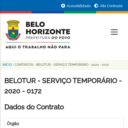
Pular
Portal
Acessibilidade
Alto Contraste
para
da
o
conteúdo
Prefeitura
O
principal
de
Belo
Horizonte
INÍCIO
-
CONTRATOS
-
BELOTUR - SERVIÇO TEMPORÁRIO - 2020 - 0172
Trilha
de
BELOTUR - SERVIÇO TEMPORÁRIO -
navegação
2020 - 0172
Dados do Contrato
Órgão: