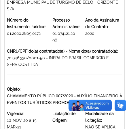
EMPRESA MUNICIPAL DE TURISMO DE BELO HORIZONTE
S/A
Número do
Processo
Ano da Assinatura
Instrumento Jurídico:
Administrativo:
do Contrato:
01.2020.2805.0172
01.074121.20-
2020
96
CNPJ/CPF do(a) contratado(a) - Nome do(a) contratado(a):
70.946.330/0001-50 - INFRA DO BRASIL COMERCIO E
SERVICOS LTDA
Objeto:
CHAMAMENTO PÚBLICO 007/2020 - AUXÍLIO FINANCEIRO À
EVENTOS TURÍSTICOS PROMOÇÃO DE EVENTOS
Vigência:
Licitação de
Modalidade da
16-NOV-20 a 15-
Origem:
licitação:
MAR-21
NAO SE APLICA