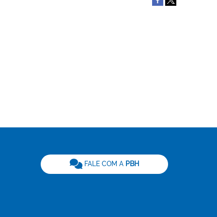
be
FALE COM A
PBH