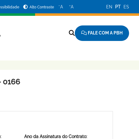
−
+
A
A
EN
PT
ES
ssibilidade
Alto Contraste
FALE COM A PBH
A
 0166
:
Ano da Assinatura do Contrato: