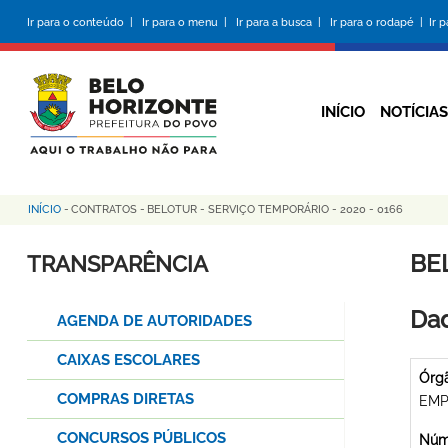
Pular
Ir para o conteúdo |
Ir para o menu |
Ir para a busca |
Ir para o rodapé |
Ir 
para
o
conteúdo
principal
INÍCIO
NOTÍCIAS
INÍCIO
-
CONTRATOS
-
BELOTUR - SERVIÇO TEMPORÁRIO - 2020 - 0166
Trilha
de
BE
TRANSPARÊNCIA
navegação
Dad
AGENDA DE AUTORIDADES
CAIXAS ESCOLARES
Órg
COMPRAS DIRETAS
EMP
CONCURSOS PÚBLICOS
Núme