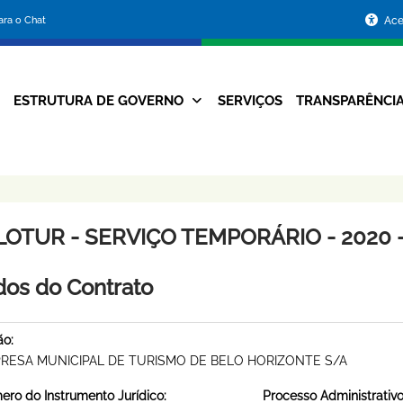
Portal
para o Chat
Ace
da
Prefeitura
ESTRUTURA DE GOVERNO
SERVIÇOS
TRANSPARÊNCI
Navegação
de
Principal
Belo
Horizonte
LOTUR - SERVIÇO TEMPORÁRIO - 2020 -
os do Contrato
ão:
RESA MUNICIPAL DE TURISMO DE BELO HORIZONTE S/A
ro do Instrumento Jurídico:
Processo Administrativo