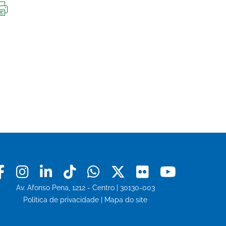
IMPRIMIR
ESTA
PÁGINA
Facebook
Instagram
Linkedin
Tiktok
Whatsapp
X
Flickr
Youtu
Av. Afonso Pena, 1212 - Centro | 30130-003
Política de privacidade
|
Mapa do site