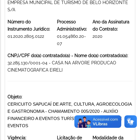
EMPRESA MUNICIPAL DE TURISMO DE BELO HORIZONTE
S/A
Número do
Processo
Ano da Assinatura
Instrumento Jurídico:
Administrativo:
do Contrato:
01.2020.2805.0122
01.054860.20-
2020
07
CNPJ/CPF do(a) contratado(a) - Nome do(a) contratado(a):
32.285.130/0001-04 - CASA NA ARVORE PRODUCAO
CINEMATOGRAFICA EIRELI
Objeto:
CERICUITO SAPUCAÍ DE ARTE, CULTURA, AGROECOLOGIA
E GASTRONOMIA - CHAMAMENTO 005/2020 - AUXÍIO
FINANCEIRO A EVENTOS TURÍSTICOS PROMOÇÃO DE
EVENTOS
Vigência:
Licitação de
Modalidade da