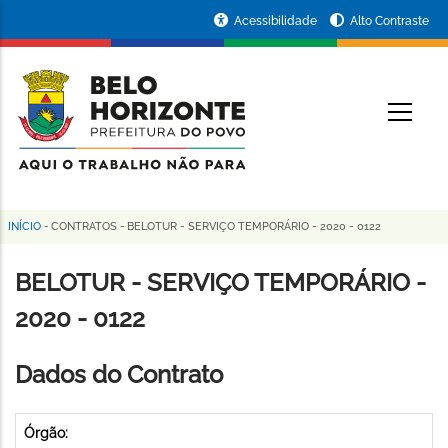
Pular
Portal
Acessibilidade
Alto Contraste
para
da
o
conteúdo
Prefeitura
O
principal
de
Belo
Horizonte
INÍCIO
-
CONTRATOS
-
BELOTUR - SERVIÇO TEMPORÁRIO - 2020 - 0122
Trilha
de
BELOTUR - SERVIÇO TEMPORÁRIO -
navegação
2020 - 0122
Dados do Contrato
Órgão: