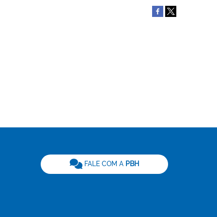
be
FALE COM A
PBH