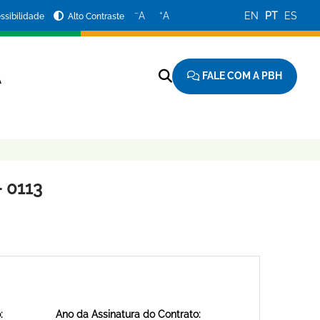
−
+
A
A
EN
PT
ES
ssibilidade
Alto Contraste
FALE COM A PBH
A
 0113
:
Ano da Assinatura do Contrato: