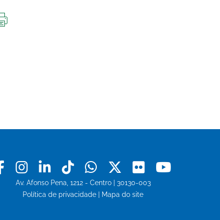
IMPRIMIR
ESTA
PÁGINA
Facebook
Instagram
Linkedin
Tiktok
Whatsapp
X
Flickr
Youtu
Av. Afonso Pena, 1212 - Centro | 30130-003
Política de privacidade
|
Mapa do site