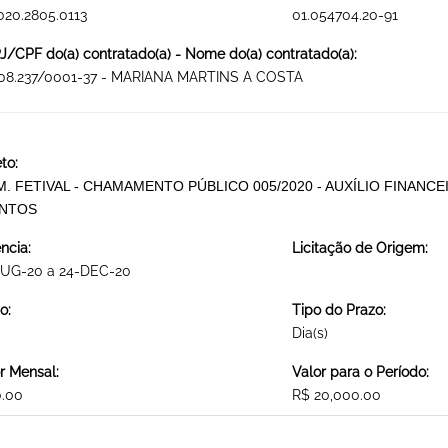
020.2805.0113
01.054704.20-91
/CPF do(a) contratado(a) - Nome do(a) contratado(a):
408.237/0001-37 - MARIANA MARTINS A COSTA
to:
.M. FETIVAL - CHAMAMENTO PÚBLICO 005/2020 - AUXÍLIO FINAN
NTOS
ncia:
Licitação de Origem:
AUG-20 a 24-DEC-20
o:
Tipo do Prazo:
Dia(s)
r Mensal:
Valor para o Período:
0.00
R$ 20,000.00