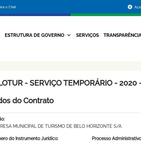
Portal
para o Chat
Ace
da
Prefeitura
ESTRUTURA DE GOVERNO
SERVIÇOS
TRANSPARÊNCI
Navegação
de
Principal
Belo
Horizonte
LOTUR - SERVIÇO TEMPORÁRIO - 2020 -
os do Contrato
ão:
RESA MUNICIPAL DE TURISMO DE BELO HORIZONTE S/A
ro do Instrumento Jurídico:
Processo Administrativo