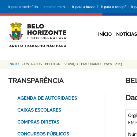
Pular
Ir para o conteúdo |
Ir para o menu |
Ir para a busca |
Ir para o rodapé |
Ir 
para
o
conteúdo
principal
INÍCIO
NOTÍCIAS
INÍCIO
-
CONTRATOS
-
BELOTUR - SERVIÇO TEMPORÁRIO - 2020 - 0113
Trilha
de
BE
TRANSPARÊNCIA
navegação
Dad
AGENDA DE AUTORIDADES
CAIXAS ESCOLARES
Órg
COMPRAS DIRETAS
EMP
CONCURSOS PÚBLICOS
Núme