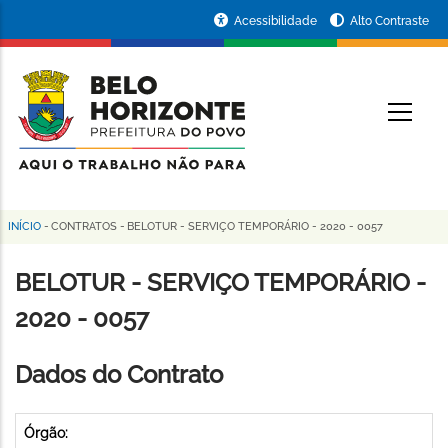
Pular
Portal
Acessibilidade
Alto Contraste
para
da
o
conteúdo
Prefeitura
O
principal
de
Belo
Horizonte
INÍCIO
-
CONTRATOS
-
BELOTUR - SERVIÇO TEMPORÁRIO - 2020 - 0057
Trilha
de
BELOTUR - SERVIÇO TEMPORÁRIO -
navegação
2020 - 0057
Dados do Contrato
Órgão: