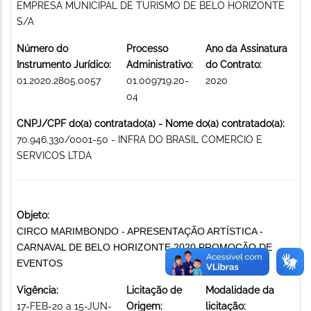
EMPRESA MUNICIPAL DE TURISMO DE BELO HORIZONTE
S/A
Número do
Processo
Ano da Assinatura
Instrumento Jurídico:
Administrativo:
do Contrato:
01.2020.2805.0057
01.009719.20-
2020
04
CNPJ/CPF do(a) contratado(a) - Nome do(a) contratado(a):
70.946.330/0001-50 - INFRA DO BRASIL COMERCIO E
SERVICOS LTDA
Objeto:
CIRCO MARIMBONDO - APRESENTAÇÃO ARTÍSTICA -
CARNAVAL DE BELO HORIZONTE 2020 PROMOÇÃO DE
EVENTOS
Vigência:
Licitação de
Modalidade da
17-FEB-20 a 15-JUN-
Origem:
licitação: