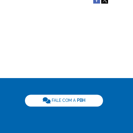
be
FALE COM A
PBH