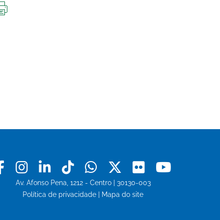
IMPRIMIR
ESTA
PÁGINA
Facebook
Instagram
Linkedin
Tiktok
Whatsapp
X
Flickr
Youtu
Av. Afonso Pena, 1212 - Centro | 30130-003
Política de privacidade
|
Mapa do site