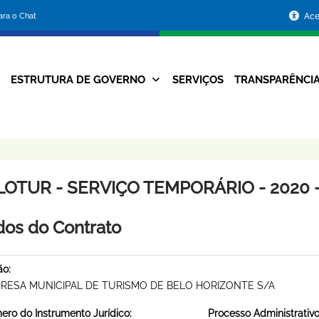
Portal
para o Chat
Ace
da
Prefeitura
ESTRUTURA DE GOVERNO
SERVIÇOS
TRANSPARÊNCI
Navegação
de
Principal
Belo
Horizonte
LOTUR - SERVIÇO TEMPORÁRIO - 2020 
os do Contrato
ão:
RESA MUNICIPAL DE TURISMO DE BELO HORIZONTE S/A
ro do Instrumento Jurídico:
Processo Administrativo