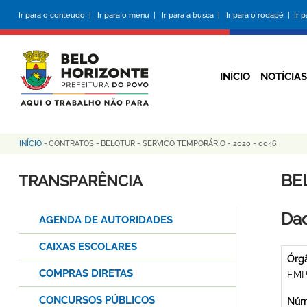
Pular
Ir para o conteúdo |
Ir para o menu |
Ir para a busca |
Ir para o rodapé |
Ir 
para
o
conteúdo
principal
INÍCIO
NOTÍCIAS
INÍCIO
-
CONTRATOS
-
BELOTUR - SERVIÇO TEMPORÁRIO - 2020 - 0046
Trilha
de
BE
TRANSPARÊNCIA
navegação
Dad
AGENDA DE AUTORIDADES
CAIXAS ESCOLARES
Órg
COMPRAS DIRETAS
EMP
CONCURSOS PÚBLICOS
Núme