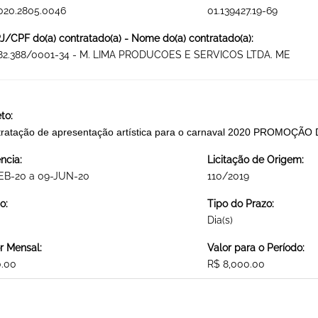
020.2805.0046
01.139427.19-69
/CPF do(a) contratado(a) - Nome do(a) contratado(a):
182.388/0001-34 - M. LIMA PRODUCOES E SERVICOS LTDA. ME
to:
ratação de apresentação artística para o carnaval 2020 PROMOÇÃ
ncia:
Licitação de Origem:
FEB-20 a 09-JUN-20
110/2019
o:
Tipo do Prazo:
Dia(s)
r Mensal:
Valor para o Período:
0.00
R$ 8,000.00