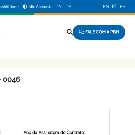
−
+
A
A
EN
PT
ES
ssibilidade
Alto Contraste
FALE COM A PBH
A
- 0046
:
Ano da Assinatura do Contrato: