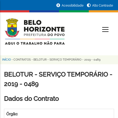
Pular
Portal
Acessibilidade
Alto Contraste
para
da
o
conteúdo
Prefeitura
O
principal
de
Belo
Horizonte
INÍCIO
-
CONTRATOS
-
BELOTUR - SERVIÇO TEMPORÁRIO - 2019 - 0489
Trilha
de
BELOTUR - SERVIÇO TEMPORÁRIO -
navegação
2019 - 0489
Dados do Contrato
Órgão: