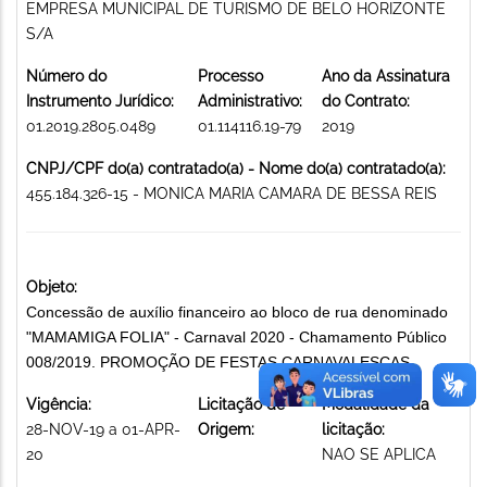
EMPRESA MUNICIPAL DE TURISMO DE BELO HORIZONTE
S/A
Número do
Processo
Ano da Assinatura
Instrumento Jurídico:
Administrativo:
do Contrato:
01.2019.2805.0489
01.114116.19-79
2019
CNPJ/CPF do(a) contratado(a) - Nome do(a) contratado(a):
455.184.326-15 - MONICA MARIA CAMARA DE BESSA REIS
Objeto:
Concessão de auxílio financeiro ao bloco de rua denominado
"MAMAMIGA FOLIA" - Carnaval 2020 - Chamamento Público
008/2019. PROMOÇÃO DE FESTAS CARNAVALESCAS
Vigência:
Licitação de
Modalidade da
28-NOV-19 a 01-APR-
Origem:
licitação:
20
NAO SE APLICA