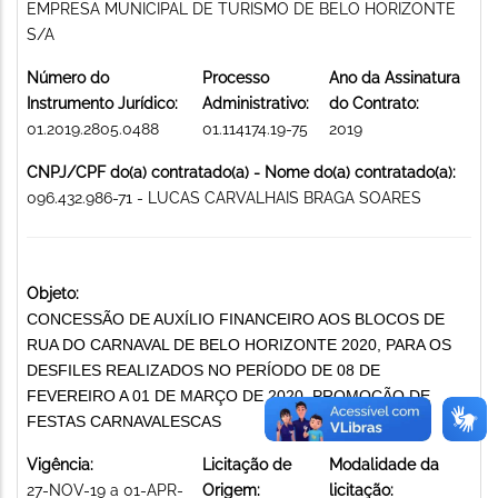
EMPRESA MUNICIPAL DE TURISMO DE BELO HORIZONTE
S/A
Número do
Processo
Ano da Assinatura
Instrumento Jurídico:
Administrativo:
do Contrato:
01.2019.2805.0488
01.114174.19-75
2019
CNPJ/CPF do(a) contratado(a) - Nome do(a) contratado(a):
096.432.986-71 - LUCAS CARVALHAIS BRAGA SOARES
Objeto:
CONCESSÃO DE AUXÍLIO FINANCEIRO AOS BLOCOS DE
RUA DO CARNAVAL DE BELO HORIZONTE 2020, PARA OS
DESFILES REALIZADOS NO PERÍODO DE 08 DE
FEVEREIRO A 01 DE MARÇO DE 2020. PROMOÇÃO DE
FESTAS CARNAVALESCAS
Vigência:
Licitação de
Modalidade da
27-NOV-19 a 01-APR-
Origem:
licitação: