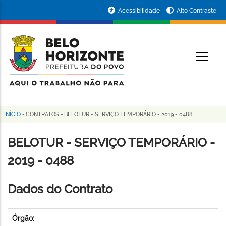
Pular
Portal
Acessibilidade
Alto Contraste
para
da
o
conteúdo
Prefeitura
O
principal
de
Belo
Horizonte
INÍCIO
-
CONTRATOS
-
BELOTUR - SERVIÇO TEMPORÁRIO - 2019 - 0488
Trilha
de
BELOTUR - SERVIÇO TEMPORÁRIO -
navegação
2019 - 0488
Dados do Contrato
Órgão: