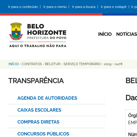
Pular
Ir para o conteúdo |
Ir para o menu |
Ir para a busca |
Ir para o rodapé |
Ir 
para
o
conteúdo
principal
INÍCIO
NOTÍCIAS
INÍCIO
-
CONTRATOS
-
BELOTUR - SERVIÇO TEMPORÁRIO - 2019 - 0478
Trilha
de
BE
TRANSPARÊNCIA
navegação
Dad
AGENDA DE AUTORIDADES
CAIXAS ESCOLARES
Órg
COMPRAS DIRETAS
EMP
CONCURSOS PÚBLICOS
Núme