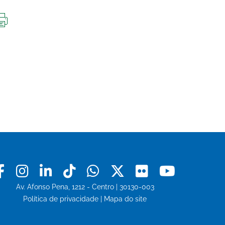
IMPRIMIR
ESTA
PÁGINA
Facebook
Instagram
Linkedin
Tiktok
Whatsapp
X
Flickr
Youtu
Av. Afonso Pena, 1212 - Centro | 30130-003
Política de privacidade
|
Mapa do site