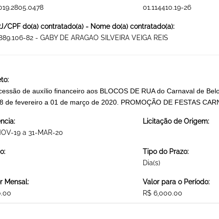
019.2805.0478
01.114410.19-26
/CPF do(a) contratado(a) - Nome do(a) contratado(a):
.889.106-82 - GABY DE ARAGAO SILVEIRA VEIGA REIS
to:
essão de auxílio financeiro aos BLOCOS DE RUA do Carnaval de Belo H
08 de fevereiro a 01 de março de 2020. PROMOÇÃO DE FESTAS C
ncia:
Licitação de Origem:
NOV-19 a 31-MAR-20
o:
Tipo do Prazo:
Dia(s)
r Mensal:
Valor para o Período:
0.00
R$ 6,000.00