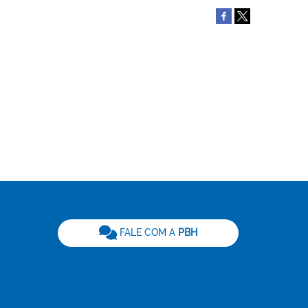
be
FALE COM A
PBH