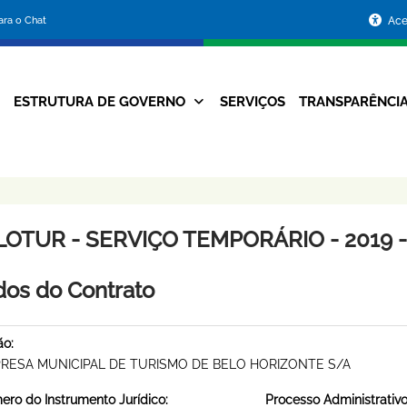
Portal
para o Chat
Ace
da
Prefeitura
ESTRUTURA DE GOVERNO
SERVIÇOS
TRANSPARÊNCI
Navegação
de
Principal
Belo
Horizonte
LOTUR - SERVIÇO TEMPORÁRIO - 2019 -
os do Contrato
ão:
RESA MUNICIPAL DE TURISMO DE BELO HORIZONTE S/A
ro do Instrumento Jurídico:
Processo Administrativo