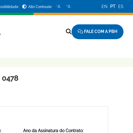
−
+
A
A
EN
PT
ES
ssibilidade
Alto Contraste
FALE COM A PBH
A
 0478
:
Ano da Assinatura do Contrato: