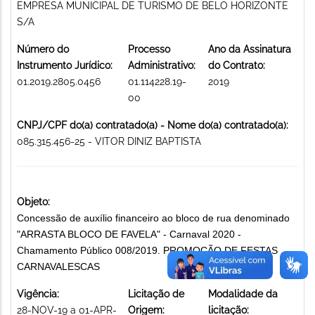
EMPRESA MUNICIPAL DE TURISMO DE BELO HORIZONTE
S/A
Número do
Processo
Ano da Assinatura
Instrumento Jurídico:
Administrativo:
do Contrato:
01.2019.2805.0456
01.114228.19-
2019
00
CNPJ/CPF do(a) contratado(a) - Nome do(a) contratado(a):
085.315.456-25 - VITOR DINIZ BAPTISTA
Objeto:
Concessão de auxílio financeiro ao bloco de rua denominado
"ARRASTA BLOCO DE FAVELA" - Carnaval 2020 -
Chamamento Público 008/2019. PROMOÇÃO DE FESTAS
CARNAVALESCAS
Vigência:
Licitação de
Modalidade da
28-NOV-19 a 01-APR-
Origem:
licitação: