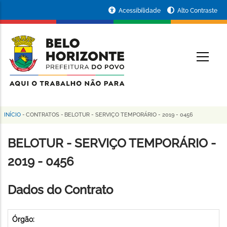
Pular
Portal
Acessibilidade
Alto Contraste
para
da
o
conteúdo
Prefeitura
O
principal
de
Belo
Horizonte
INÍCIO
-
CONTRATOS
-
BELOTUR - SERVIÇO TEMPORÁRIO - 2019 - 0456
Trilha
de
BELOTUR - SERVIÇO TEMPORÁRIO -
navegação
2019 - 0456
Dados do Contrato
Órgão: