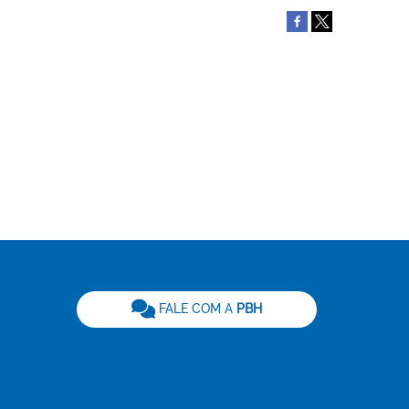
be
FALE COM A
PBH