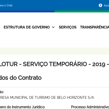
Portal
para o Chat
Ace
da
Prefeitura
ESTRUTURA DE GOVERNO
SERVIÇOS
TRANSPARÊNCI
Navegação
de
Principal
Belo
Horizonte
LOTUR - SERVIÇO TEMPORÁRIO - 2019 -
os do Contrato
ão:
RESA MUNICIPAL DE TURISMO DE BELO HORIZONTE S/A
ro do Instrumento Jurídico:
Processo Administrativo