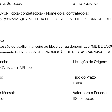
019.2805.0449
01.114354.19-57
/CPF do(a) contratado(a) - Nome do(a) contratado(a):
446.786/0001-36 - ME BEIJA QUE EU SOU PAGODEIRO BANDA E 
to:
essão de auxílio financeiro ao bloco de rua denominado "ME BEIJA
mamento Público 008/2019. PROMOÇÃO DE FESTAS CARNAVALESC
ncia:
Licitação de Origem:
NOV-19 a 01-APR-20
o:
Tipo do Prazo:
Dia(s)
r Mensal:
Valor para o Período:
0.00
R$ 12,000.00