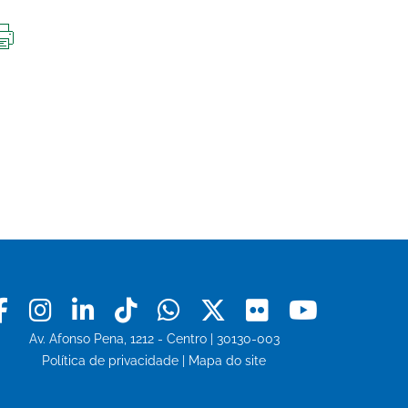
IMPRIMIR
ESTA
PÁGINA
Facebook
Instagram
Linkedin
Tiktok
Whatsapp
X
Flickr
Youtu
Av. Afonso Pena, 1212 - Centro | 30130-003
Política de privacidade
|
Mapa do site