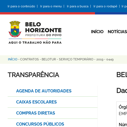
Pular
Ir para o conteúdo |
Ir para o menu |
Ir para a busca |
Ir para o rodapé |
Ir 
para
o
conteúdo
principal
INÍCIO
NOTÍCIAS
INÍCIO
-
CONTRATOS
-
BELOTUR - SERVIÇO TEMPORÁRIO - 2019 - 0449
Trilha
de
BE
TRANSPARÊNCIA
navegação
Dad
AGENDA DE AUTORIDADES
CAIXAS ESCOLARES
Órg
COMPRAS DIRETAS
EMP
CONCURSOS PÚBLICOS
Núme