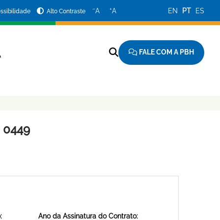
−
+
A
A
EN
PT
ES
ssibilidade
Alto Contraste
FALE COM A PBH
A
 0449
:
Ano da Assinatura do Contrato: