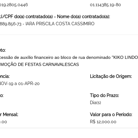
019.2805.0446
01.114385.19-80
/CPF do(a) contratado(a) - Nome do(a) contratado(a):
.889.856-73 - IARA PRISCILA COSTA CASSIMIRO
to:
essão de auxílio financeiro ao bloco de rua denominado "KIKO LIND
MOÇÃO DE FESTAS CARNAVALESCAS
ncia:
Licitação de Origem:
NOV-19 a 01-APR-20
o:
Tipo do Prazo:
Dia(s)
r Mensal:
Valor para o Período:
0.00
R$ 12,000.00