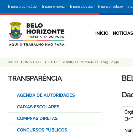
Pular
Ir para o conteúdo |
Ir para o menu |
Ir para a busca |
Ir para o rodapé |
Ir 
para
o
conteúdo
principal
INÍCIO
NOTÍCIAS
INÍCIO
-
CONTRATOS
-
BELOTUR - SERVIÇO TEMPORÁRIO - 2019 - 0446
Trilha
de
BE
TRANSPARÊNCIA
navegação
Dad
AGENDA DE AUTORIDADES
CAIXAS ESCOLARES
Órg
COMPRAS DIRETAS
EMP
CONCURSOS PÚBLICOS
Núme