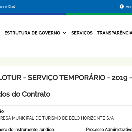
Portal
para o Chat
Ace
da
Prefeitura
ESTRUTURA DE GOVERNO
SERVIÇOS
TRANSPARÊNCI
Navegação
de
Principal
Belo
Horizonte
LOTUR - SERVIÇO TEMPORÁRIO - 2019 -
os do Contrato
ão:
RESA MUNICIPAL DE TURISMO DE BELO HORIZONTE S/A
ro do Instrumento Jurídico:
Processo Administrativo