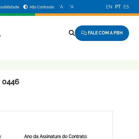
−
+
A
A
EN
PT
ES
ssibilidade
Alto Contraste
FALE COM A PBH
A
 0446
:
Ano da Assinatura do Contrato: