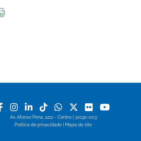
IMPRIMIR
ESTA
PÁGINA
Facebook
Instagram
Linkedin
Tiktok
Whatsapp
X
Flickr
Youtu
Av. Afonso Pena, 1212 - Centro | 30130-003
Política de privacidade
|
Mapa do site