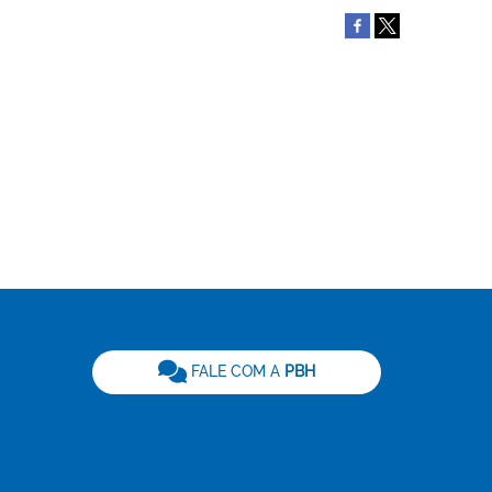
be
FALE COM A
PBH