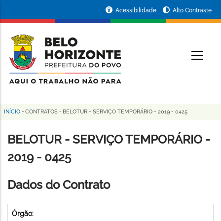
Pular
Portal
Acessibilidade
Alto Contraste
para
da
o
conteúdo
Prefeitura
O
principal
de
Belo
Horizonte
INÍCIO
-
CONTRATOS
-
BELOTUR - SERVIÇO TEMPORÁRIO - 2019 - 0425
Trilha
de
BELOTUR - SERVIÇO TEMPORÁRIO -
navegação
2019 - 0425
Dados do Contrato
Órgão: