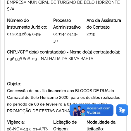
EMPRESA MUNICIPAL DE TURISMO DE BELO HORIZONTE
S/A
Número do
Processo
Ano da Assinatura
Instrumento Jurídico:
Administrativo:
do Contrato:
01.2019.2805.0425
01.114424.19-
2019
30
CNPJ/CPF do(a) contratado(a) - Nome do(a) contratado(a):
096.936.606-09 - NATHALIA DA SILVA BAETA
Objeto:
Concessão de auxílio financeiro aos BLOCOS DE RUA do
Carnaval de Belo Horizonte 2020, para os desfiles realizados
no período de 08 de fevereiro a 01 de março de 2020.
PROMOÇÃO DE FESTAS CARNAVALESCAS
Vigência:
Licitação de
Modalidade da
28-NOV-19 a 01-APR-
Origem:
licitação: