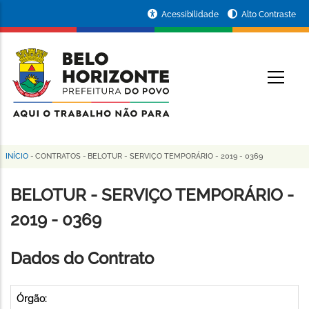
Pular
Portal
Acessibilidade
Alto Contraste
para
da
o
conteúdo
Prefeitura
O
principal
de
Belo
Horizonte
INÍCIO
-
CONTRATOS
-
BELOTUR - SERVIÇO TEMPORÁRIO - 2019 - 0369
Trilha
de
BELOTUR - SERVIÇO TEMPORÁRIO -
navegação
2019 - 0369
Dados do Contrato
Órgão: