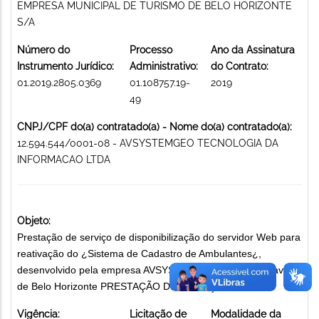
EMPRESA MUNICIPAL DE TURISMO DE BELO HORIZONTE
S/A
Número do
Processo
Ano da Assinatura
Instrumento Jurídico:
Administrativo:
do Contrato:
01.2019.2805.0369
01.108757.19-
2019
49
CNPJ/CPF do(a) contratado(a) - Nome do(a) contratado(a):
12.594.544/0001-08 - AVSYSTEMGEO TECNOLOGIA DA
INFORMACAO LTDA
Objeto:
Prestação de serviço de disponibilização do servidor Web para
reativação do ¿Sistema de Cadastro de Ambulantes¿,
desenvolvido pela empresa AVSYSTEMGEO para o carnaval
de Belo Horizonte PRESTAÇÃO DE SERVIÇO DE TIC
Vigência:
Licitação de
Modalidade da