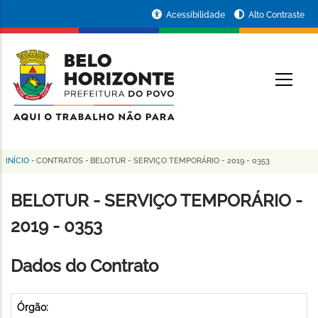
Pular
Portal
Acessibilidade
Alto Contraste
para
da
o
conteúdo
Prefeitura
O
principal
de
Belo
Horizonte
INÍCIO
-
CONTRATOS
-
BELOTUR - SERVIÇO TEMPORÁRIO - 2019 - 0353
Trilha
de
BELOTUR - SERVIÇO TEMPORÁRIO -
navegação
2019 - 0353
Dados do Contrato
Órgão: