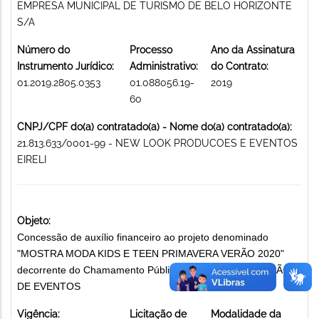
EMPRESA MUNICIPAL DE TURISMO DE BELO HORIZONTE
S/A
Número do
Processo
Ano da Assinatura
Instrumento Jurídico:
Administrativo:
do Contrato:
01.2019.2805.0353
01.088056.19-
2019
60
CNPJ/CPF do(a) contratado(a) - Nome do(a) contratado(a):
21.813.633/0001-99 - NEW LOOK PRODUCOES E EVENTOS
EIRELI
Objeto:
Concessão de auxílio financeiro ao projeto denominado
"MOSTRA MODA KIDS E TEEN PRIMAVERA VERÃO 2020"
decorrente do Chamamento Público 007/2019. PROMOÇÃO
DE EVENTOS
Vigência:
Licitação de
Modalidade da