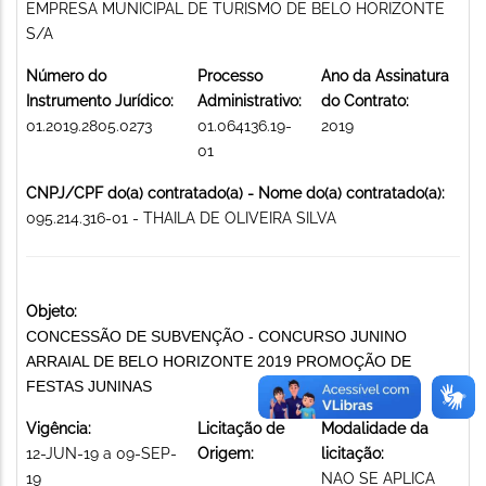
EMPRESA MUNICIPAL DE TURISMO DE BELO HORIZONTE
S/A
Número do
Processo
Ano da Assinatura
Instrumento Jurídico:
Administrativo:
do Contrato:
01.2019.2805.0273
01.064136.19-
2019
01
CNPJ/CPF do(a) contratado(a) - Nome do(a) contratado(a):
095.214.316-01 - THAILA DE OLIVEIRA SILVA
Objeto:
CONCESSÃO DE SUBVENÇÃO - CONCURSO JUNINO
ARRAIAL DE BELO HORIZONTE 2019 PROMOÇÃO DE
FESTAS JUNINAS
Vigência:
Licitação de
Modalidade da
12-JUN-19 a 09-SEP-
Origem:
licitação:
19
NAO SE APLICA