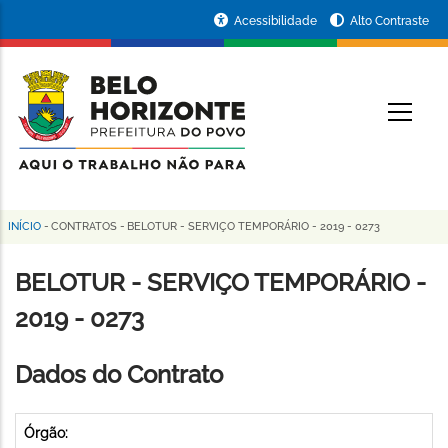
Pular
Portal
Acessibilidade
Alto Contraste
para
da
o
conteúdo
Prefeitura
O
principal
de
Belo
Horizonte
INÍCIO
-
CONTRATOS
-
BELOTUR - SERVIÇO TEMPORÁRIO - 2019 - 0273
Trilha
de
BELOTUR - SERVIÇO TEMPORÁRIO -
navegação
2019 - 0273
Dados do Contrato
Órgão: