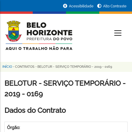
Pular
Portal
Acessibilidade
Alto Contraste
para
da
o
conteúdo
Prefeitura
O
principal
de
Belo
Horizonte
INÍCIO
-
CONTRATOS
-
BELOTUR - SERVIÇO TEMPORÁRIO - 2019 - 0169
Trilha
de
BELOTUR - SERVIÇO TEMPORÁRIO -
navegação
2019 - 0169
Dados do Contrato
Órgão: