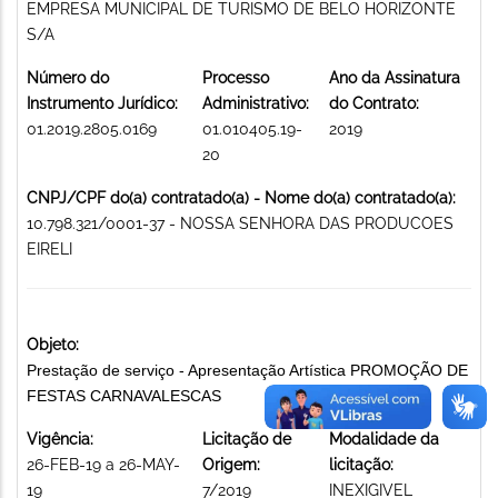
EMPRESA MUNICIPAL DE TURISMO DE BELO HORIZONTE
S/A
Número do
Processo
Ano da Assinatura
Instrumento Jurídico:
Administrativo:
do Contrato:
01.2019.2805.0169
01.010405.19-
2019
20
CNPJ/CPF do(a) contratado(a) - Nome do(a) contratado(a):
10.798.321/0001-37 - NOSSA SENHORA DAS PRODUCOES
EIRELI
Objeto:
Prestação de serviço - Apresentação Artística PROMOÇÃO DE
FESTAS CARNAVALESCAS
Vigência:
Licitação de
Modalidade da
26-FEB-19 a 26-MAY-
Origem:
licitação:
19
7/2019
INEXIGIVEL