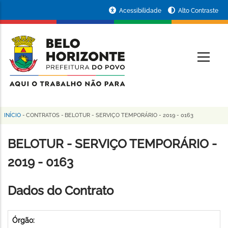
Pular
Portal
Acessibilidade
Alto Contraste
para
da
o
conteúdo
Prefeitura
O
principal
de
Belo
Horizonte
INÍCIO
-
CONTRATOS
-
BELOTUR - SERVIÇO TEMPORÁRIO - 2019 - 0163
Trilha
de
BELOTUR - SERVIÇO TEMPORÁRIO -
navegação
2019 - 0163
Dados do Contrato
Órgão: