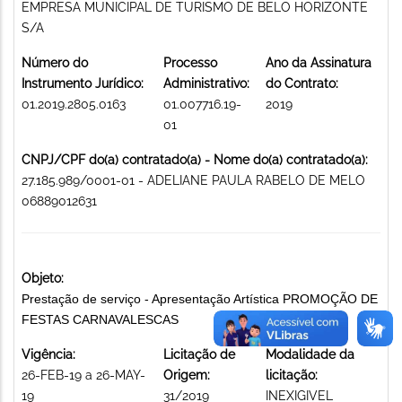
EMPRESA MUNICIPAL DE TURISMO DE BELO HORIZONTE
S/A
Número do
Processo
Ano da Assinatura
Instrumento Jurídico:
Administrativo:
do Contrato:
01.2019.2805.0163
01.007716.19-
2019
01
CNPJ/CPF do(a) contratado(a) - Nome do(a) contratado(a):
27.185.989/0001-01 - ADELIANE PAULA RABELO DE MELO
06889012631
Objeto:
Prestação de serviço - Apresentação Artística PROMOÇÃO DE
FESTAS CARNAVALESCAS
Vigência:
Licitação de
Modalidade da
26-FEB-19 a 26-MAY-
Origem:
licitação:
19
31/2019
INEXIGIVEL