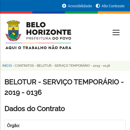
Pular
Portal
Acessibilidade
Alto Contraste
para
da
o
conteúdo
Prefeitura
O
principal
de
Belo
Horizonte
INÍCIO
-
CONTRATOS
-
BELOTUR - SERVIÇO TEMPORÁRIO - 2019 - 0136
Trilha
de
BELOTUR - SERVIÇO TEMPORÁRIO -
navegação
2019 - 0136
Dados do Contrato
Órgão: