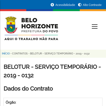
Pular
Portal
Acessibilidade
Alto Contraste
para
da
o
conteúdo
Prefeitura
O
principal
de
Belo
Horizonte
INÍCIO
-
CONTRATOS
-
BELOTUR - SERVIÇO TEMPORÁRIO - 2019 - 0132
Trilha
de
BELOTUR - SERVIÇO TEMPORÁRIO -
navegação
2019 - 0132
Dados do Contrato
Órgão: