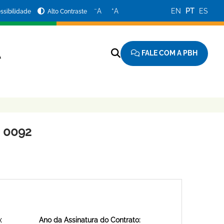
−
+
A
A
EN
PT
ES
ssibilidade
Alto Contraste
FALE COM A PBH
A
 0092
:
Ano da Assinatura do Contrato: