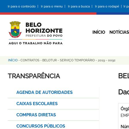
Pular
Ir para o conteúdo |
Ir para o menu |
Ir para a busca |
Ir para o rodapé |
Ir 
para
o
conteúdo
principal
INÍCIO
NOTÍCIAS
INÍCIO
-
CONTRATOS
-
BELOTUR - SERVIÇO TEMPORÁRIO - 2019 - 0092
Trilha
de
BE
TRANSPARÊNCIA
navegação
Dad
AGENDA DE AUTORIDADES
CAIXAS ESCOLARES
Órg
COMPRAS DIRETAS
EMP
CONCURSOS PÚBLICOS
Núme