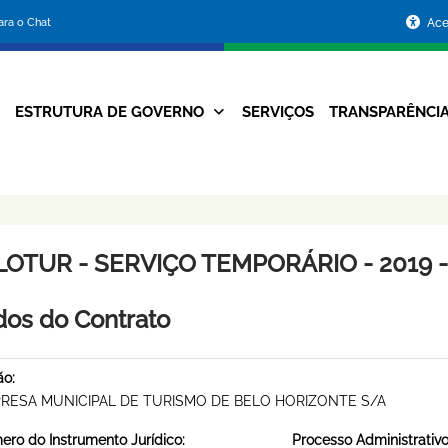
Portal
para o Chat
Ace
da
Prefeitura
ESTRUTURA DE GOVERNO
SERVIÇOS
TRANSPARÊNCI
Navegação
de
Principal
Belo
Horizonte
LOTUR - SERVIÇO TEMPORÁRIO - 2019 -
os do Contrato
ão:
RESA MUNICIPAL DE TURISMO DE BELO HORIZONTE S/A
ro do Instrumento Jurídico:
Processo Administrativo