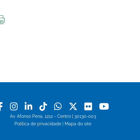
IMPRIMIR
ESTA
PÁGINA
Facebook
Instagram
Linkedin
Tiktok
Whatsapp
X
Flickr
Youtu
Av. Afonso Pena, 1212 - Centro | 30130-003
Política de privacidade
|
Mapa do site