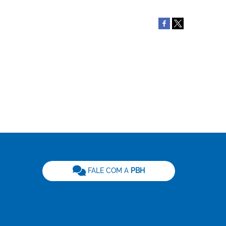
be
FALE COM A
PBH