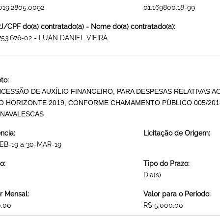
019.2805.0092
01.169800.18-99
/CPF do(a) contratado(a) - Nome do(a) contratado(a):
753.676-02 - LUAN DANIEL VIEIRA
to:
CESSÃO DE AUXÍLIO FINANCEIRO, PARA DESPESAS RELATIVAS A
O HORIZONTE 2019, CONFORME CHAMAMENTO PÚBLICO 005/201
NAVALESCAS
ncia:
Licitação de Origem:
FEB-19 a 30-MAR-19
o:
Tipo do Prazo:
Dia(s)
r Mensal:
Valor para o Período:
0.00
R$ 5,000.00