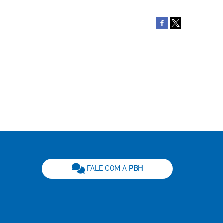
be
FALE COM A
PBH