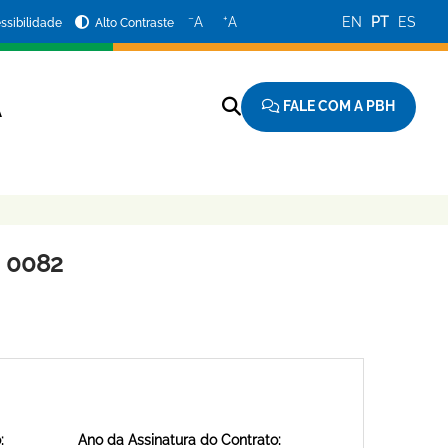
−
+
A
A
EN
PT
ES
ssibilidade
Alto Contraste
FALE COM A PBH
A
 0082
:
Ano da Assinatura do Contrato: