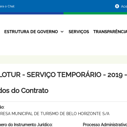
Portal
para o Chat
Ace
da
Prefeitura
ESTRUTURA DE GOVERNO
SERVIÇOS
TRANSPARÊNCI
Navegação
de
Principal
Belo
Horizonte
LOTUR - SERVIÇO TEMPORÁRIO - 2019 -
os do Contrato
ão:
RESA MUNICIPAL DE TURISMO DE BELO HORIZONTE S/A
ro do Instrumento Jurídico:
Processo Administrativo