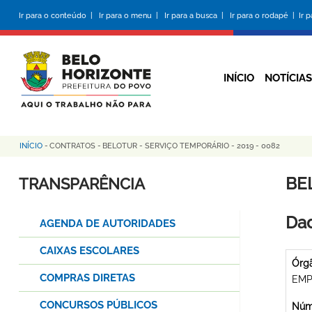
Pular
Ir para o conteúdo |
Ir para o menu |
Ir para a busca |
Ir para o rodapé |
Ir 
para
o
conteúdo
principal
INÍCIO
NOTÍCIAS
INÍCIO
-
CONTRATOS
-
BELOTUR - SERVIÇO TEMPORÁRIO - 2019 - 0082
Trilha
de
BE
TRANSPARÊNCIA
navegação
Dad
AGENDA DE AUTORIDADES
CAIXAS ESCOLARES
Órg
COMPRAS DIRETAS
EMP
CONCURSOS PÚBLICOS
Núme