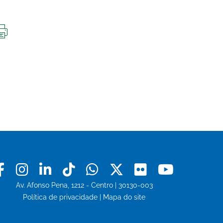
IMPRIMIR
ESTA
PÁGINA
Facebook
Instagram
Linkedin
Tiktok
Whatsapp
X
Flickr
Youtu
Av. Afonso Pena, 1212 - Centro | 30130-003
Política de privacidade
|
Mapa do site