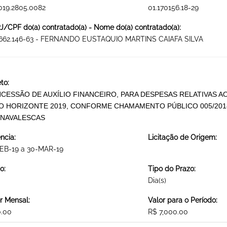
019.2805.0082
01.170156.18-29
/CPF do(a) contratado(a) - Nome do(a) contratado(a):
.662.146-63 - FERNANDO EUSTAQUIO MARTINS CAIAFA SILVA
to:
CESSÃO DE AUXÍLIO FINANCEIRO, PARA DESPESAS RELATIVAS A
O HORIZONTE 2019, CONFORME CHAMAMENTO PÚBLICO 005/201
NAVALESCAS
ncia:
Licitação de Origem:
FEB-19 a 30-MAR-19
o:
Tipo do Prazo:
Dia(s)
r Mensal:
Valor para o Período:
0.00
R$ 7,000.00