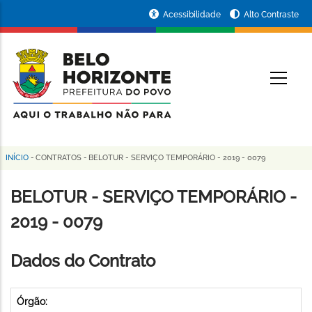
Pular
Portal
Acessibilidade
Alto Contraste
para
da
o
conteúdo
Prefeitura
O
principal
de
Belo
Horizonte
INÍCIO
-
CONTRATOS
-
BELOTUR - SERVIÇO TEMPORÁRIO - 2019 - 0079
Trilha
de
BELOTUR - SERVIÇO TEMPORÁRIO -
navegação
2019 - 0079
Dados do Contrato
Órgão: