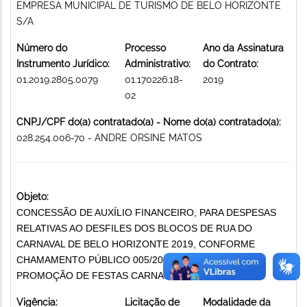
EMPRESA MUNICIPAL DE TURISMO DE BELO HORIZONTE
S/A
Número do
Processo
Ano da Assinatura
Instrumento Jurídico:
Administrativo:
do Contrato:
01.2019.2805.0079
01.170226.18-
2019
02
CNPJ/CPF do(a) contratado(a) - Nome do(a) contratado(a):
028.254.006-70 - ANDRE ORSINE MATOS
Objeto:
CONCESSÃO DE AUXÍLIO FINANCEIRO, PARA DESPESAS
RELATIVAS AO DESFILES DOS BLOCOS DE RUA DO
CARNAVAL DE BELO HORIZONTE 2019, CONFORME
CHAMAMENTO PÚBLICO 005/2018 E SEUS ANEXOS
PROMOÇÃO DE FESTAS CARNAVALESCAS
Vigência:
Licitação de
Modalidade da