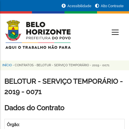
Pular
Portal
Acessibilidade
Alto Contraste
para
da
o
conteúdo
Prefeitura
O
principal
de
Belo
Horizonte
INÍCIO
-
CONTRATOS
-
BELOTUR - SERVIÇO TEMPORÁRIO - 2019 - 0071
Trilha
de
BELOTUR - SERVIÇO TEMPORÁRIO -
navegação
2019 - 0071
Dados do Contrato
Órgão: