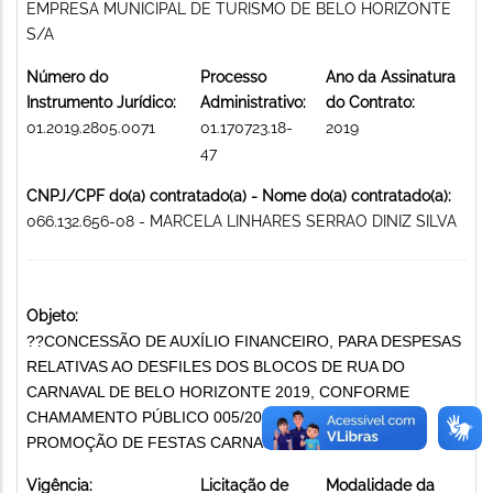
EMPRESA MUNICIPAL DE TURISMO DE BELO HORIZONTE
S/A
Número do
Processo
Ano da Assinatura
Instrumento Jurídico:
Administrativo:
do Contrato:
01.2019.2805.0071
01.170723.18-
2019
47
CNPJ/CPF do(a) contratado(a) - Nome do(a) contratado(a):
066.132.656-08 - MARCELA LINHARES SERRAO DINIZ SILVA
Objeto:
??CONCESSÃO DE AUXÍLIO FINANCEIRO, PARA DESPESAS
RELATIVAS AO DESFILES DOS BLOCOS DE RUA DO
CARNAVAL DE BELO HORIZONTE 2019, CONFORME
CHAMAMENTO PÚBLICO 005/2018 E SEUS ANEXOS.
PROMOÇÃO DE FESTAS CARNAVALESCAS
Vigência:
Licitação de
Modalidade da