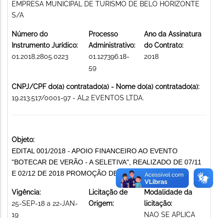
EMPRESA MUNICIPAL DE TURISMO DE BELO HORIZONTE
S/A
Número do
Processo
Ano da Assinatura
Instrumento Jurídico:
Administrativo:
do Contrato:
01.2018.2805.0223
01.127396.18-
2018
59
CNPJ/CPF do(a) contratado(a) - Nome do(a) contratado(a):
19.213.517/0001-97 - AL2 EVENTOS LTDA.
Objeto:
EDITAL 001/2018 - APOIO FINANCEIRO AO EVENTO
"BOTECAR DE VERÃO - A SELETIVA", REALIZADO DE 07/11
E 02/12 DE 2018 PROMOÇÃO DE EVENTOS
Vigência:
Licitação de
Modalidade da
25-SEP-18 a 22-JAN-
Origem:
licitação:
19
NAO SE APLICA