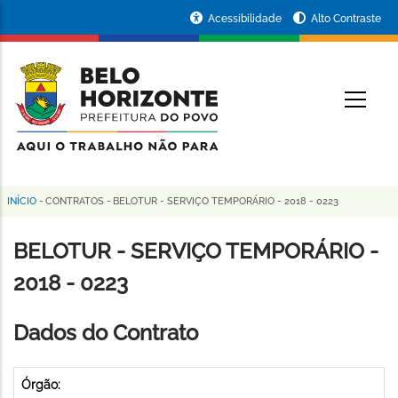
Pular
Portal
Acessibilidade
Alto Contraste
para
da
o
conteúdo
Prefeitura
O
principal
de
Belo
Horizonte
INÍCIO
-
CONTRATOS
-
BELOTUR - SERVIÇO TEMPORÁRIO - 2018 - 0223
Trilha
de
BELOTUR - SERVIÇO TEMPORÁRIO -
navegação
2018 - 0223
Dados do Contrato
Órgão: